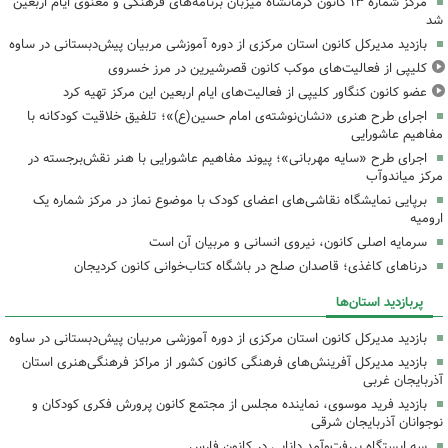
مرکز شماره ۱۳ کانون کرمانشاه میزبان برنامه‌های فرهنگی و معنوی ایام اربعین
شد
بازدید مدیرکل کانون استان مرکزی از دوره آموزشی مربیان پیش‌دبستانی در ساوه
کلیپی از فعالیت‌های موکب کانون قصرشیرین در مرز خسروی
عضو کانون کنگاور کلیپی از فعالیت‌های ایام اربعین این مرکز تهیه کرد
اجرای طرح هنری «نشان‌نوشته‌ی امام حسین(ع)»؛ تلفیق خلاقیت کودکانه با
مفاهیم عاشورایی
اجرای طرح «سایه مهربانی»؛ پیوند مفاهیم عاشورایی با هنر نقش‌برجسته در
مرکز میاندوآب
برپایی نمایشگاه نقاشی‌های اعضای کودک با موضوع نماز در مرکز شماره یک
ارومیه
سرمایه اصلی کانون، نیروی انسانی و مربیان آن است
درناهای کاغذی؛ قاصدان صلح در باشگاه کتاب‌خوانی کانون کردیجان
پربازدید استان‌ها
بازدید مدیرکل کانون استان مرکزی از دوره آموزشی مربیان پیش‌دبستانی در ساوه
بازدید مدیرکل آفرینش‌های فرهنگی کانون کشور از مراکز فرهنگی‌هنری استان
آذربایجان غربی
بازدید فرید موسوی، نماینده مجلس از مجتمع کانون پرورش فکری کودکان و
نوجوانان آذربایجان شرقی
سه ایستگاه پررفت‌وآمد دانایی در کانون فارس