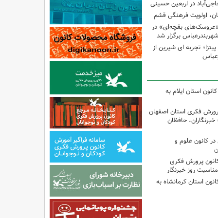
اجی‌آباد در اربعین حسینی
کان، اولویت فرهنگی قشم
«عروسک‌های بقچه‌ای» در
شهربندرعباس برگزار شد
تزا؛ تجربه ای شیرین از
رعباس
انون استان ایلام به
پرورش فکری استان اصفهان
 خبرنگاران، حافظان
ر کانون علوم و
ن
کانون پرورش فکری
مناسبت روز خبرنگار
انون استان کرمانشاه به