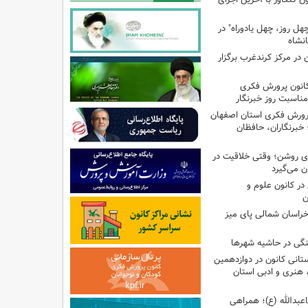
هل روز، چهل یادوراه" در
ن در مرکز کرندغرب برگزار
کانون پرورش فکری
مناسبت روز خبرنگار
پرورش فکری استان اصفهان
 خبرنگاران، حافظان
‌ای روشن؛ وقتی خلاقیت در
ن می‌گیرد
ر کانون علوم و
ن
راسان شمالی پای میز
نگی در حاشیه شهرها
تانی کانون در دوازدهمین
نری و ادبی استان
اعبدالله (ع)؛ همراهی