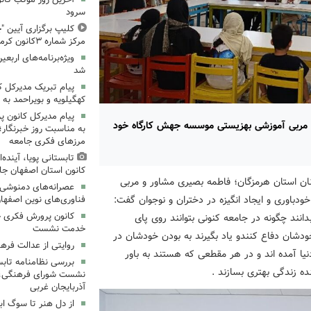
سرود
کلیپ برگزاری آیین "چ
مرکز شماره ۳کانون کرمانشاه
ویژه‌برنامه‌های اربعی
شد
پیام تبریک مدیرکل 
کهگیلویه و بویراحمد به 
پیام مدیرکل کانون 
و مربی آموزشی بهزیستی موسسه جهش کارگاه خود
به مناسبت روز خبرنگار؛
مرزهای فکری جامعه
تابستانی پویا، آینده
کانون استان اصفهان جا
ان استان هرمزگان؛ فاطمه بصیری مشاور و مربی
عصرانه‌های دمنوشی د
اوری و ایجاد انگیزه در دختران و نوجوان گفت:
فناوری‌های نوین اصفها
کانون پرورش فکری خ
ند چگونه در جامعه کنونی بتوانند روی پای
خدمت نشست
دشان دفاع کنندو یاد بگیرند به بودن خودشان در
روایتی از عدالت فره
یا آمده اند و در هر مقطعی که هستند به باور
بررسی نظامنامه تابس
نده زندگی بهتری بسازند .
نشست شورای فرهنگی، ه
آذربایجان غربی
از دل هنر تا سوگ اب