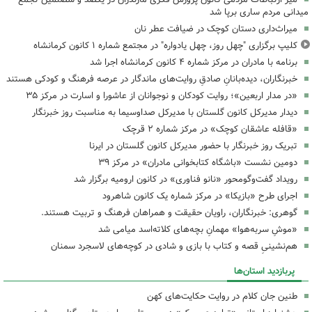
میدانی مردم ساری برپا شد
میراث‌داری دستان کوچک در ضیافت عطر نان
کلیپ برگزاری "چهل روز، چهل یادواره" در مجتمع شماره ۱ کانون کرمانشاه
برنامه با مادران در مرکز شماره ۴ کانون کرمانشاه اجرا شد
خبرنگاران، دیده‌بانانِ صادقِ روایت‌های ماندگار در عرصه فرهنگ و کودکی هستند
«در مدار اربعین»؛ روایت کودکان و نوجوانان از عاشورا و اسارت در مرکز ۳۵
دیدار مدیرکل کانون گلستان با مدیرکل صداوسیما به مناسبت روز خبرنگار
«قافله عاشقان کوچک» در مرکز شماره ۲ قرچک
تبریک روز خبرنگار با حضور مدیرکل کانون گلستان در ایرنا
دومین نشست «باشگاه کتابخوانی مادران» در مرکز ۳۹
رویداد گفت‌وگومحور «نانو فناوری» در کانون ارومیه برگزار شد
اجرای طرح «بازیکا» در مرکز شماره یک کانون شاهرود
گوهری: خبرنگاران، راویان حقیقت و همراهان فرهنگ و تربیت هستند.
«موشِ سربه‌هوا» مهمانِ بچه‌های کلاته‌اسد میامی شد
هم‌نشینیِ قصه و کتاب با بازی و شادی در کوچه‌های لاسجرد سمنان
پربازدید استان‌ها
طنین جان کلام در روایت حکایت‌های کهن