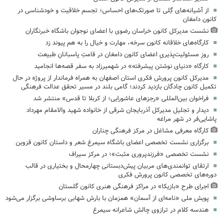
از آشیانه‌های گِلی تا صورتک‌های احساس؛ تجسم خلاقیت و خودشناسی در
کانون دامغان
نشست مدیرکل کانون خراسان رضوی با اعضای نوجوان باشگاه خبرنگاران
کارگاه‌های خلاقانه کانون سرخه، مهارت و خیال را به هم پیوند زد
روزِ مسئولیت‌پذیریِ اعضای کانون دامغان در قامتِ پاسبانانِ طبیعت
کارگاه «دنیای نوشتن پیشرفته» در شهمیرزاد به سفر قصه‌ها انجامید
مدیرکل کانون پرورش فکری استان اصفهان به همراه فرماندار از پروژه در حال
تکمیل کانون چادگان بازدید کردند؛ گامی بلند در مسیر تحقق عدالت فرهنگی
فراخوان بین‌المللی «رجزهای عاشورایی؛ از کربلا تا قدس» منتشر شد
دیدار و تجلیل مدیرکل آذربایجان شرقی از خانواده شهید والامقام مهرداد
پاشایی‌فر در شهر مراغه
کارگاه معرفی مشاغل در مرکز فرهنگی چناران
برگزاری نشست تخصصی اعضای باشگاه سیمرغ شعر و داستان کانون قزوین
نشست تخصصی «فرزندپروری مثبت»؛ در مرکز سیراف
ارتقای توانمندی‌های مربیان پیش‌دبستانی چهارمحال و بختیاری در قالب
دوره‌های تخصصی کانون پرورش فکری
اجرای طرح «بازیکا» در مراکز فرهنگی هنری کانون گلستان
پویش ملی «نامه‌ای از آسمان» همزمان با بارش شهابی برساوشی برگزار می‌شود
هندسه کلام در ترازوی چالش شاعرانه سیمرغ