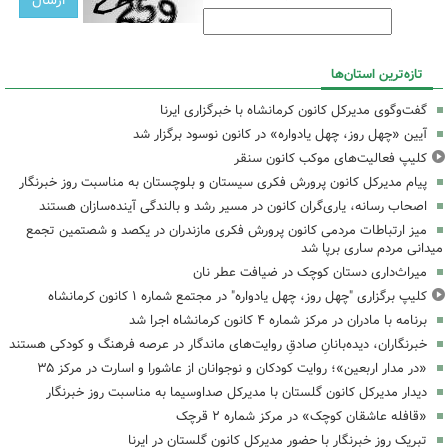
تازه‌ترین استان‌ها
گفت‌وگوی مدیرکل کانون کرمانشاه با خبرگزاری ایرنا
آیین «چهل روز، چهل یادواره» در کانون نوسود برگزار شد
کلیپ فعالیت‌های موکب کانون سنقر
پیام مدیرکل کانون پرورش فکری سیستان و بلوچستان به مناسبت روز خبرنگار
اصحاب رسانه، یاری‌گران کانون در مسیر رشد و بالندگی آینده‌سازان هستند
میز ارتباطات مردمی کانون پرورش فکری مازندران در یکصد و شصتمین تجمع
میدانی مردم ساری برپا شد
میراث‌داری دستان کوچک در ضیافت عطر نان
کلیپ برگزاری "چهل روز، چهل یادواره" در مجتمع شماره ۱ کانون کرمانشاه
برنامه با مادران در مرکز شماره ۴ کانون کرمانشاه اجرا شد
خبرنگاران، دیده‌بانانِ صادقِ روایت‌های ماندگار در عرصه فرهنگ و کودکی هستند
«در مدار اربعین»؛ روایت کودکان و نوجوانان از عاشورا و اسارت در مرکز ۳۵
دیدار مدیرکل کانون گلستان با مدیرکل صداوسیما به مناسبت روز خبرنگار
«قافله عاشقان کوچک» در مرکز شماره ۲ قرچک
تبریک روز خبرنگار با حضور مدیرکل کانون گلستان در ایرنا