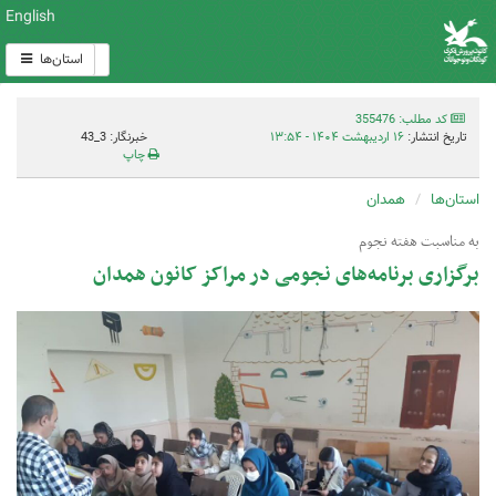
English
استان‌ها
کد مطلب: 355476
تاریخ انتشار:
۱۶ اردیبهشت ۱۴۰۴ - ۱۳:۵۴
خبرنگار: 3_43
چاپ
استان‌ها
همدان
به مناسبت هفته نجوم
برگزاری برنامه‌های نجومی در مراکز کانون همدان