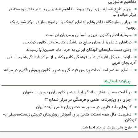
مفاهیم عاشورایی
اجرای طرح «سایه مهربانی»؛ پیوند مفاهیم عاشورایی با هنر نقش‌برجسته در
مرکز میاندوآب
برپایی نمایشگاه نقاشی‌های اعضای کودک با موضوع نماز در مرکز شماره یک
ارومیه
سرمایه اصلی کانون، نیروی انسانی و مربیان آن است
درناهای کاغذی؛ قاصدان صلح در باشگاه کتاب‌خوانی کانون کردیجان
وقتی دست‌سازه‌های کودکان ایرانی به حرم امام حسین(ع) رسیدند
بازدید مدیرکل آفرینش‌های فرهنگی کانون کشور از مراکز فرهنگی‌هنری استان
آذربایجان غربی
امضای تفاهم‌نامه احداث پردیس فرهنگی و هنری کانون پرورش فکری در مراغه
پربازدید استان‌ها
بر قامتِ سفال، نقشِ ماندگارِ ایران؛ هنرِ کانون‌یاران نوجوان اصفهان
اجرای دو ویژه‌برنامه علمی و فرهنگی در مرکز شماره ۳
گام‌های بلند فارس در مسیر ساخت رویای علمی آینده ایران
«طبیعت مال همه است» کتابی برای آموزش روش‌های تربیتی زیست‌محیطی به
کودکان
طرح ملی بازیکا در یزد اجرا شد