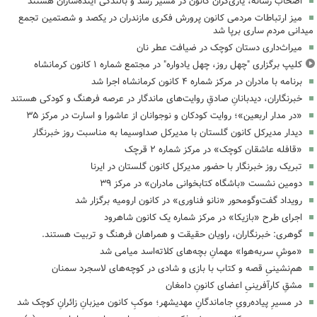
اصحاب رسانه، یاری‌گران کانون در مسیر رشد و بالندگی آینده‌سازان هستند
میز ارتباطات مردمی کانون پرورش فکری مازندران در یکصد و شصتمین تجمع
میدانی مردم ساری برپا شد
میراث‌داری دستان کوچک در ضیافت عطر نان
کلیپ برگزاری "چهل روز، چهل یادواره" در مجتمع شماره ۱ کانون کرمانشاه
برنامه با مادران در مرکز شماره ۴ کانون کرمانشاه اجرا شد
خبرنگاران، دیدبانانِ صادقِ روایت‌های ماندگار در عرصه فرهنگ و کودکی هستند
«در مدار اربعین»؛ روایت کودکان و نوجوانان از عاشورا و اسارت در مرکز ۳۵
دیدار مدیرکل کانون گلستان با مدیرکل صداوسیما به مناسبت روز خبرنگار
«قافله عاشقان کوچک» در مرکز شماره ۲ قرچک
تبریک روز خبرنگار با حضور مدیرکل کانون گلستان در ایرنا
دومین نشست «باشگاه کتابخوانی مادران» در مرکز ۳۹
رویداد گفت‌وگومحور «نانو فناوری» در کانون ارومیه برگزار شد
اجرای طرح «بازیکا» در مرکز شماره یک کانون شاهرود
گوهری: خبرنگاران، راویان حقیقت و همراهان فرهنگ و تربیت هستند.
«موشِ سربه‌هوا» مهمانِ بچه‌های کلاته‌اسد میامی شد
هم‌نشینیِ قصه و کتاب با بازی و شادی در کوچه‌های لاسجرد سمنان
مشقِ کارآفرینیِ اعضای کانونِ دامغان
در مسیرِ پیاده‌رویِ جاماندگانِ مهدیشهر؛ موکبِ کانون میزبانِ زائرانِ کوچک شد