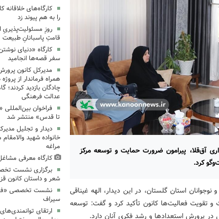
کارگاه‌های خلاقانه 
را به هم پیوند زد
روزِ مسئولیت‌پذیریِ 
قامتِ پاسبانانِ طبیعت
کارگاه «دنیای نوشتن
سفر قصه‌ها انجامید
مدیرکل کانون پرورش
همراه فرماندار از پروژه
چادگان بازدید کردند؛ گ
عدالت فرهنگی
فراخوان بین‌المللی «
تا قدس» منتشر شد
دیدار و تجلیل مدیرک
خانواده شهید والامقام م
مراغه
ری آق‌قلا، پیرامون ضرورت حمایت و توسعه مرکز
کارگاه معرفی مشاغل 
وگو کرد.
برگزاری نشست تخص
شعر و داستان کانون قز
 نوجوانان استان گلستان، در این دیدار، الهه غیناقی
نشست تخصصی «فرزند
سیراف
ت و تقویت فعالیت‌ها کانون تأکید کرد و گفت: توسعه
ارتقای توانمندی‌های
در پرورش استعدادها و رشد فکری آنان دارد.