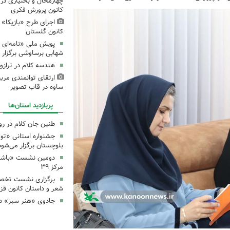
چهارمحال و بختیاری در
کانون پرورش فکری
اجرای طرح «بازیکا» 
کانون گلستان
پویش ملی «نامه‌ای ا
شهابی برساوشی برگزار 
هندسه کلام در تراز
ارتقای توانمندی مرب
ساوه در قاب تصویر
پربازدید استان‌ها
طنین جان کلام در ر
جشنواره استانی «تو
بلوچستان برگزار می‌شود
دومین نشست «باشگاه
مرکز ۳۹
برگزاری نشست تخص
شعر و داستان کانون قز
جادوی «هنر سبز» در