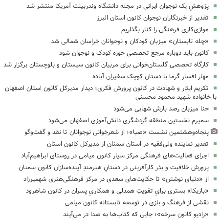
پژوهشِ یک نوجوان ایرانی در مجله دانشگاه وندربیلت آمریکا منتشر شد
تقدیر از خبرنگاران نوجوان کانون استان البرز
موازی‌کاری فرهنگی را کنار بگذاریم
«چله تابستان» میزبان کودکان و نوجوانان خراسان شمالی شد
کانون باید دوباره مرجع تخصصی حوزه کودک و نوجوان شود
کارگاه تخصصی گلستان‌خوانی برای مربیان کانون سیستان و بلوچستان برگزار شد
مهار افسار گرما با دستان کوچک سفیران آباده
تکریم ایثار و شهادت در کانون پرورش فکری؛ دیدار مدیرکل کانون استان اصفهان
با خانواده شهید محمود محسنی
حنا میزبان رصد بارش شهابی می‌شود
سمیرم نخستین منطقه گردشگری دانش‌آموزی اصفهان می‌شود
پنجاه‌وهشتمین نشست «صبا»؛ از شعرخوانی نوجوانان تا نقد و گفت‌وگو
تقدیر نماینده ولی‌فقیه در استان سمنان از مدیرکل کانون استان
اجرای فعالیت‌های فرهنگی مرکز سیار کانون میامی در روستای ابراهیم‌آباد
پرورش خلاقیت و بذر کارآفرینی در دستانِ هنرمندِ آینده‌سازان کانون سمنان
از «دنیای نوشتن» تا حکایت‌های سعدی در مرکز فرهنگی‌هنری شهمیرزاد
«بازیکا» بستری برایِ تقویتِ همدلی و همکاریِ پسران در کانون شاهرود
نقشی از فرهنگ و بازی در توسعه تابستانه کانون میامی
«رادیو کانون سرخه»؛ جایی که کتاب‌ها به صدا در می‌آیند