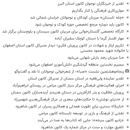
تقدیر از خبرنگاران نوجوان کانون استان البرز
موازی‌کاری فرهنگی را کنار بگذاریم
«چله تابستان» میزبان کودکان و نوجوانان خراسان شمالی شد
کانون باید دوباره مرجع تخصصی حوزه کودک و نوجوان شود
کارگاه تخصصی گلستان‌خوانی برای مربیان کانون سیستان و بلوچستان برگزار شد
مهار افسار گرما با دستان کوچک سفیران آباده
تکریم ایثار و شهادت در کانون پرورش فکری؛ دیدار مدیرکل کانون استان اصفهان
با خانواده شهید محمود محسنی
حنا میزبان رصد بارش شهابی می‌شود
سمیرم نخستین منطقه گردشگری دانش‌آموزی اصفهان می‌شود
پنجاه‌وهشتمین نشست «صبا»؛ از شعرخوانی نوجوانان تا نقد و گفت‌وگو
تقدیر نماینده ولی‌فقیه در استان سمنان از مدیرکل کانون استان
اجرای فعالیت‌های فرهنگی مرکز سیار کانون میامی در روستای ابراهیم‌آباد
پرورش خلاقیت و بذر کارآفرینی در دستانِ هنرمندِ آینده‌سازان کانون سمنان
از «دنیای نوشتن» تا حکایت‌های سعدی در مرکز فرهنگی‌هنری شهمیرزاد
«بازیکا» بستری برایِ تقویتِ همدلی و همکاریِ پسران در کانون شاهرود
نقشی از فرهنگ و بازی در توسعه تابستانه کانون میامی
«رادیو کانون سرخه»؛ جایی که کتاب‌ها به صدا در می‌آیند
تلفیقِ مهارت و سنت در مرکز شماره یک کانون شاهرود