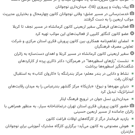
پیک روایت و پیروزی (۱۵)، میدان‌داری نوجوانان
خدمت‌رسانی در مسیر عشق؛ وقتی نوجوانان کانون چهارمحال و بختیاری مدیریت
موکب اربعین را به دست گرفتند
فعالیت‌های فرهنگی سفیر اربعینی کانون کرمانشاه در مسیر نجف تا کربلا
عضو کانون کنگاور کلیپی از فعالیت‌های این موکب تهیه کرد
امضای تفاهم‌نامه همکاری بین کانون پرورش فکری استان مرکزی و شرکت
تعاونی مصرف فرهنگیان
سفیر اربعینی کانون کرمانشاه در مسیر کربلا و اهدای دست‌سازه به زائران
نشست “رازهای اسطوره‌ها” در هرمزگان؛ دکتر ذاکری پرده از کارکردهای
شگفت‌انگیز اسطوره‌ها برداشت
نشاط و دانایی در بندر معلم؛ مرکز بندرلنگه با «کاروان کتاب» به استقبال
کودکان رفت
دنیایِ مهره‌ها و نبوغ؛ «بازیکا» مرکز گلشهر بندرعباس را به میدان رقابت‌های
استراتژیک تبدیل کرد
میدان‌داری نسل جوان در ترویج فرهنگ ایثار
حضور کانون پرورش فکری استان تهران درتماشاخانه سیار، به منظور همراهی با
زائران جامانده از مسیر اربعین حسینی
بازدید فرماندار درگز از کارگاه‌های اوقات فراغت کانون
هوش مصنوعی به کانون می‌آید؛ برگزاری کارگاه مشترک آموزشی برای نوجوانان
مازندران