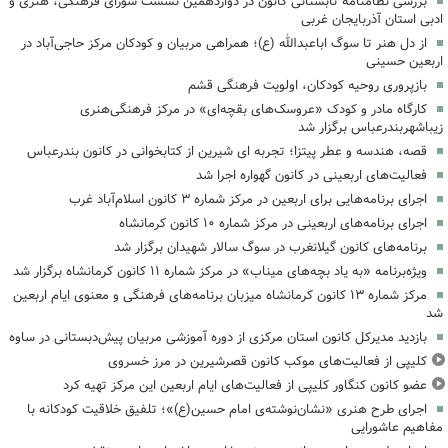
بررسی نظامنامه تابستانی کانون در دوازدهمین نشست شورای فرهنگی، هنری و
ادبی استان آذربایجان غربی
از دل هنر تا سوگ اباعبدالله (ع)؛ همراهی مربیان و کودکان مرکز حاجی‌آباد در
اربعین حسینی
بازپروری روحیه کودکان، اولویت فرهنگی قشم
کارگاه مادر و کودک «عروسک‌های بقچه‌ای» در مرکز فرهنگی‌هنری
زیباشهربندرعباس برگزار شد
قصه، هندسه و عطر پیتزا؛ تجربه ای شیرین از کتابخوانی در کانون بندرعباس
فعالیت‌های اربعینی در کانون گهواره اجرا شد
اجرای برنامه‌هایی برای اربعین در مرکز شماره ۳ کانون اسلام‌آباد غرب
اجرای برنامه‌های اربعینی در مرکز شماره ۱۰ کانون کرمانشاه
برنامه‌های کانون گیلانغرب در سوگ سالار شهیدان برگزار شد
ویژه‌برنامه «به یاد بچه‌های میناب» در مرکز شماره ۱۱ کانون کرمانشاه برگزار شد
مرکز شماره ۱۳ کانون کرمانشاه میزبان برنامه‌های فرهنگی و معنوی ایام اربعین
شد
بازدید مدیرکل کانون استان مرکزی از دوره آموزشی مربیان پیش‌دبستانی در ساوه
کلیپی از فعالیت‌های موکب کانون قصرشیرین در مرز خسروی
عضو کانون کنگاور کلیپی از فعالیت‌های ایام اربعین این مرکز تهیه کرد
اجرای طرح هنری «نشان‌نوشته‌ی امام حسین(ع)»؛ تلفیق خلاقیت کودکانه با
مفاهیم عاشورایی