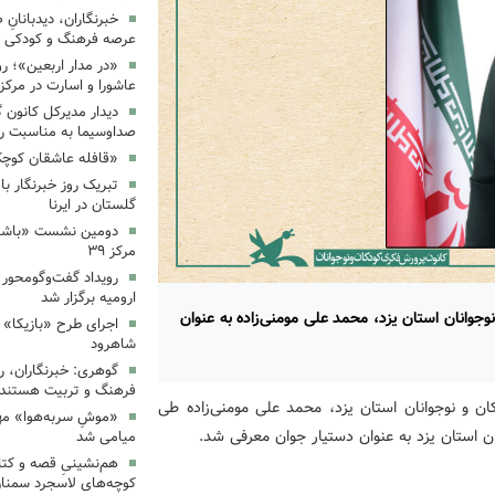
خبرنگاران، دیدبانانِ 
عرصه فرهنگ و کودکی 
«در مدار اربعین»؛ رو
عاشورا و اسارت در مرکز ۳۵
دیدار مدیرکل کانون 
صداوسیما به مناسبت رو
«قافله عاشقان کوچک» د
تبریک روز خبرنگار ب
گلستان در ایرنا
دومین نشست «باشگاه
مرکز ۳۹
رویداد گفت‌وگومحور «
ارومیه برگزار شد
جوانان استان یزد، محمد علی مومنی‌زاده به عنوان
اجرای طرح «بازیکا» 
شاهرود
گوهری: خبرنگاران، ر
فرهنگ و تربیت هستند.
ن و نوجوانان استان یزد، محمد علی مومنی‌زاده طی
«موشِ سربه‌هوا» مهم
ن استان یزد به عنوان دستیار جوان معرفی شد.
میامی شد
هم‌نشینیِ قصه و کتا
کوچه‌های لاسجرد سمنا