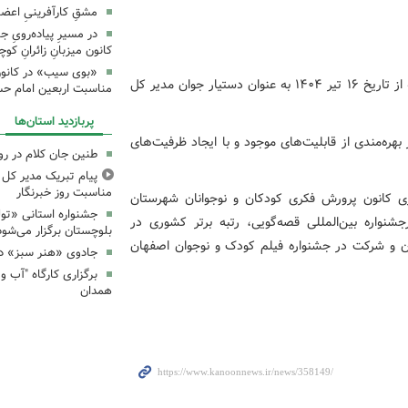
مشقِ کارآفرینیِ اعضا
در مسیرِ پیاده‌رویِ 
کانون میزبانِ زائرانِ ک
«بوی سیب» در کانون
نظر به مراتب تعهد و تجارب مفید و ارزشمندتان، بدینوسیله از تاریخ ۱۶ تیر ۱۴۰۴ به عنوان دستیار جوان مدیر کل
مناسبت اربعین امام ح
پربازدید استان‌ها
هره‌مندی از قابلیت‌های موجود و با ایجاد ظرفیت‌های
طنین جان کلام در ر
پیام تبریک مدیر کل ک
مناسبت روز خبرنگار
ی کانون پرورش فکری کودکان و نوجوانان شهرستان
جشنواره استانی «تو
نواره بین‌المللی قصه‌گویی، رتبه برتر کشوری در
بلوچستان برگزار می‌شود
ک مستند در کانون و شرکت در جشنواره فیلم کودک و نوجوان اصفهان
جادوی «هنر سبز» در
همدان