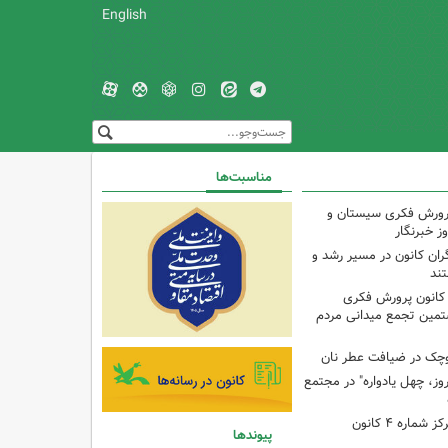
English
مناسبت‌ها
پرورش فکری سیستان و
ز خبرنگار
ران کانون در مسیر رشد و
تند
 کانون پرورش فکری
تمین تجمع میدانی مردم
وچک در ضیافت عطر نان
وز، چهل یادواره" در مجتمع
برنامه با مادران در مرکز شماره ۴ کانون
پیوندها