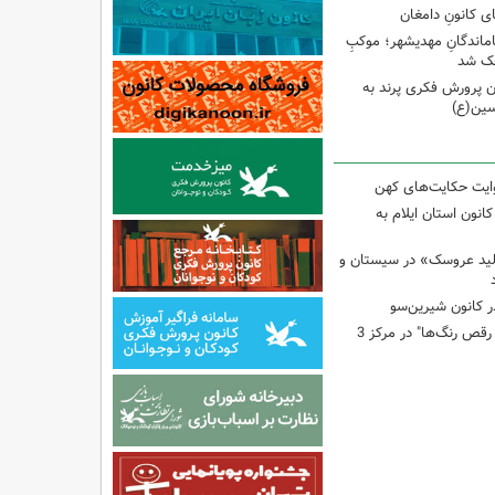
ی کانونِ دامغان
جاماندگانِ مهدیشهر؛ موکبِ
وچک شد
 پرورش فکری پرند به
سین(ع)
وایت حکایت‌های کهن
انون استان ایلام به
لید عروسک» در سیستان و
 کانون شیرین‌سو
برگزاری کارگاه "آب و رقص رنگ‌ها" در مرکز 3