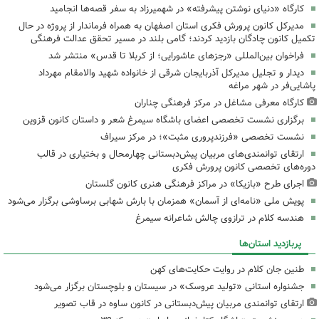
کارگاه «دنیای نوشتن پیشرفته» در شهمیرزاد به سفر قصه‌ها انجامید
مدیرکل کانون پرورش فکری استان اصفهان به همراه فرماندار از پروژه در حال
تکمیل کانون چادگان بازدید کردند؛ گامی بلند در مسیر تحقق عدالت فرهنگی
فراخوان بین‌المللی «رجزهای عاشورایی؛ از کربلا تا قدس» منتشر شد
دیدار و تجلیل مدیرکل آذربایجان شرقی از خانواده شهید والامقام مهرداد
پاشایی‌فر در شهر مراغه
کارگاه معرفی مشاغل در مرکز فرهنگی چناران
برگزاری نشست تخصصی اعضای باشگاه سیمرغ شعر و داستان کانون قزوین
نشست تخصصی «فرزندپروری مثبت»؛ در مرکز سیراف
ارتقای توانمندی‌های مربیان پیش‌دبستانی چهارمحال و بختیاری در قالب
دوره‌های تخصصی کانون پرورش فکری
اجرای طرح «بازیکا» در مراکز فرهنگی هنری کانون گلستان
پویش ملی «نامه‌ای از آسمان» همزمان با بارش شهابی برساوشی برگزار می‌شود
هندسه کلام در ترازوی چالش شاعرانه سیمرغ
پربازدید استان‌ها
طنین جان کلام در روایت حکایت‌های کهن
جشنواره استانی «تولید عروسک» در سیستان و بلوچستان برگزار می‌شود
ارتقای توانمندی مربیان پیش‌دبستانی در کانون ساوه در قاب تصویر