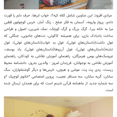
مرادی افزود: این عناوین شامل کلاه کیه؟، خواب ابرها، حرف دلم را قورت
دادم، پرواز وارونه، آسمان به فکر صلح ، زنگ آمار، خرس کوچولوی قطبی
مرا به خانه ببر!، گرگ بزرگ و گرگ کوچک، نمک شیرین، اصول و طراحی
ساخت بادبادک بازی، برای همیشه کاکوتی، نت‌های جادویی، جنگلی که
غول داشت(داستان‌های غولی)، غول بد خواب(داستان‌های غولی)، غول
تشنه(داستان‌های غولی)، غول آرزوها(داستان‌های غولی)، یاد یوسف،
عروسک‌های بومی هرمزگان، راهنمای آموزش نقاشی به کودکان، راهنمای
آموزش نقاشی به نوجوانان، فرزندان امروز - والدین به‌روز، دانشنامه محیط
زیست، پدی پت پت، موشی و هیچی، خرس‌ها و دیگر گوشتخواران، سگ
سانان، گربه سانان، سه مسافر عجیب، پروین اعتصامی *خانوم کوچیک *و
سه شماره جدید از ماهنامه قرآنی شبنم است که برای همدان ارسال شده
است.