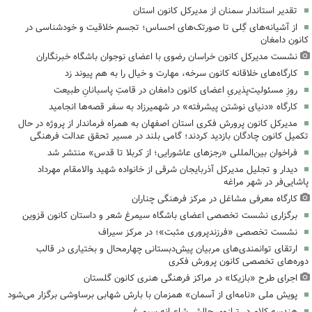
تقدیر استاندار سمنان از مدیرکل کانون استان
از آشیانه‌های گِلی تا صورتک‌های احساس؛ تجسم خلاقیت و خودشناسی در
کانون دامغان
نشست مدیرکل کانون خراسان رضوی با اعضای نوجوان باشگاه خبرنگاران
کارگاه‌های خلاقانه کانون سرخه، مهارت و خیال را به هم پیوند زد
روزِ مسئولیت‌پذیریِ اعضای کانون دامغان در قامتِ پاسبانانِ طبیعت
کارگاه «دنیای نوشتن پیشرفته» در شهمیرزاد به سفر قصه‌ها انجامید
مدیرکل کانون پرورش فکری استان اصفهان به همراه فرماندار از پروژه در حال
تکمیل کانون چادگان بازدید کردند؛ گامی بلند در مسیر تحقق عدالت فرهنگی
فراخوان بین‌المللی «رجزهای عاشورایی؛ از کربلا تا قدس» منتشر شد
دیدار و تجلیل مدیرکل آذربایجان شرقی از خانواده شهید والامقام مهرداد
پاشایی‌فر در شهر مراغه
کارگاه معرفی مشاغل در مرکز فرهنگی چناران
برگزاری نشست تخصصی اعضای باشگاه سیمرغ شعر و داستان کانون قزوین
نشست تخصصی «فرزندپروری مثبت»؛ در مرکز سیراف
ارتقای توانمندی‌های مربیان پیش‌دبستانی چهارمحال و بختیاری در قالب
دوره‌های تخصصی کانون پرورش فکری
اجرای طرح «بازیکا» در مراکز فرهنگی هنری کانون گلستان
پویش ملی «نامه‌ای از آسمان» همزمان با بارش شهابی برساوشی برگزار می‌شود
هندسه کلام در ترازوی چالش شاعرانه سیمرغ