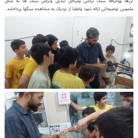
آن‌ها ووحرافه سنگ تراشی ومراحل تبدیل وتراش سنگ ها به شکل
ملموس توضیحاتی ارائه نمود واعضا از نزدیک به مشاهده سنگها پرداختند.