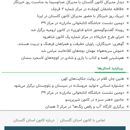
دیدار مدیرکل کانون گلستان با مدیرکل صداوسیما به مناسبت روز خبرنگار
«قافله عاشقان کوچک» در مرکز شماره ۲ قرچک
تبریک روز خبرنگار با حضور مدیرکل کانون گلستان در ایرنا
دومین نشست «باشگاه کتابخوانی مادران» در مرکز ۳۹
رویداد گفت‌وگومحور «نانو فناوری» در کانون ارومیه برگزار شد
اجرای طرح «بازیکا» در مرکز شماره یک کانون شاهرود
گوهری: خبرنگاران، راویان حقیقت و همراهان فرهنگ و تربیت هستند.
«موشِ سربه‌هوا» مهمانِ بچه‌های کلاته‌اسد میامی شد
هم‌نشینیِ قصه و کتاب با بازی و شادی در کوچه‌های لاسجرد سمنان
پربازدید استان‌ها
طنین جان کلام در روایت حکایت‌های کهن
جشنواره استانی «تولید عروسک» در سیستان و بلوچستان برگزار می‌شود
دومین نشست «باشگاه کتابخوانی مادران» در مرکز ۳۹
جادوی «هنر سبز» در کانون شیرین‌سو
برگزاری کارگاه "آب و رقص رنگ‌ها" در مرکز 3 همدان
تماس با کانون استان گلستان
درباره کانون استان گلستان