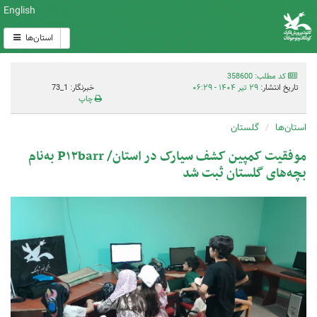
English
استان‌ها
کد مطلب: 358600
تاریخ انتشار:
۲۹ تیر ۱۴۰۴ - ۰۶:۲۹
خبرنگار: 1_73
چاپ
استان‌ها
گلستان
موفقیت کمپین کشف سیارک در استان/ P۱۲barr به‌نام
بچه‌های گلستان ثبت شد