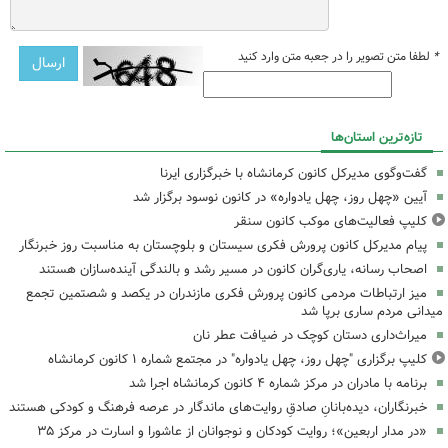
*
لطفا متن تصویر را در جعبه متن وارد کنید
تازه‌ترین استان‌ها
گفت‌وگوی مدیرکل کانون کرمانشاه با خبرگزاری ایرنا
آیین «چهل روز، چهل یادواره» در کانون نوسود برگزار شد
کلیپ فعالیت‌های موکب کانون سنقر
پیام مدیرکل کانون پرورش فکری سیستان و بلوچستان به مناسبت روز خبرنگار
اصحاب رسانه، یاری‌گران کانون در مسیر رشد و بالندگی آینده‌سازان هستند
میز ارتباطات مردمی کانون پرورش فکری مازندران در یکصد و شصتمین تجمع
میدانی مردم ساری برپا شد
میراث‌داری دستان کوچک در ضیافت عطر نان
کلیپ برگزاری "چهل روز، چهل یادواره" در مجتمع شماره ۱ کانون کرمانشاه
برنامه با مادران در مرکز شماره ۴ کانون کرمانشاه اجرا شد
خبرنگاران، دیده‌بانانِ صادقِ روایت‌های ماندگار در عرصه فرهنگ و کودکی هستند
«در مدار اربعین»؛ روایت کودکان و نوجوانان از عاشورا و اسارت در مرکز ۳۵