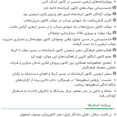
ویژه‌برنامه‌های اربعین حسینی در کانون استان البرز
خدمت‌رسانی موکب‌های کانون کرمانشاه ادامه دارد
موکب آزادگان کانون کرمانشاه امروز هم پذیرای زائران اربعینی بود
کلیپ گرامی‌داشت یاد شهدای میناب در موکب کانون سرپل‌ذهاب
موکب کانون سرپل‌ذهاب یاد شهدای میناب را در مسیر اربعین گرامی داشت
پیک روایت و پیروزی (۱۵)، میدان‌داری نوجوانان
خدمت‌رسانی در مسیر عشق؛ وقتی نوجوانان کانون چهارمحال و بختیاری مدیریت
موکب اربعین را به دست گرفتند
فعالیت‌های فرهنگی سفیر اربعینی کانون کرمانشاه در مسیر نجف تا کربلا
عضو کانون کنگاور کلیپی از فعالیت‌های این موکب تهیه کرد
امضای تفاهم‌نامه همکاری بین کانون پرورش فکری استان مرکزی و شرکت
تعاونی مصرف فرهنگیان
سفیر اربعینی کانون کرمانشاه در مسیر کربلا و اهدای دست‌سازه به زائران
نشست “رازهای اسطوره‌ها” در هرمزگان؛ دکتر ذاکری پرده از کارکردهای
شگفت‌انگیز اسطوره‌ها برداشت
نشاط و دانایی در بندر معلم؛ مرکز بندرلنگه با «کاروان کتاب» به استقبال
کودکان رفت
پربازدید استان‌ها
بر قامتِ سفال، نقشِ ماندگارِ ایران؛ هنرِ کانون‌یاران نوجوان اصفهان