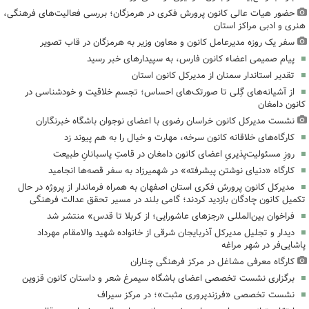
حضور هیات عالی کانون پرورش فکری در هرمزگان؛ بررسی فعالیت‌های فرهنگی،
هنری و ادبی مراکز استان
سفر یک روزه مدیرعامل کانون و معاون وزیر به هرمزگان در قاب تصویر
پیام صمیمی اعضاء کانون فارس، به سپیدارهای خبر رسید
تقدیر استاندار سمنان از مدیرکل کانون استان
از آشیانه‌های گِلی تا صورتک‌های احساس؛ تجسم خلاقیت و خودشناسی در
کانون دامغان
نشست مدیرکل کانون خراسان رضوی با اعضای نوجوان باشگاه خبرنگاران
کارگاه‌های خلاقانه کانون سرخه، مهارت و خیال را به هم پیوند زد
روزِ مسئولیت‌پذیریِ اعضای کانون دامغان در قامتِ پاسبانانِ طبیعت
کارگاه «دنیای نوشتن پیشرفته» در شهمیرزاد به سفر قصه‌ها انجامید
مدیرکل کانون پرورش فکری استان اصفهان به همراه فرماندار از پروژه در حال
تکمیل کانون چادگان بازدید کردند؛ گامی بلند در مسیر تحقق عدالت فرهنگی
فراخوان بین‌المللی «رجزهای عاشورایی؛ از کربلا تا قدس» منتشر شد
دیدار و تجلیل مدیرکل آذربایجان شرقی از خانواده شهید والامقام مهرداد
پاشایی‌فر در شهر مراغه
کارگاه معرفی مشاغل در مرکز فرهنگی چناران
برگزاری نشست تخصصی اعضای باشگاه سیمرغ شعر و داستان کانون قزوین
نشست تخصصی «فرزندپروری مثبت»؛ در مرکز سیراف