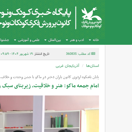
خانه
ادب و هنر
بین‌الملل
علمی و آموزشی
جشنواره
کد مطلب: 360835
تاریخ انتشار:
۱۹ شهریور ۱۴۰۴ - ۰۹:۵۹
استان‌ها
آذربایجان غربی
پایان باشکوه اردوی کانون یاران دختر در ماکو با جشن وحدت و خلاقی
امام جمعه ماکو: هنر و خلاقیت، زیربنای سبک 