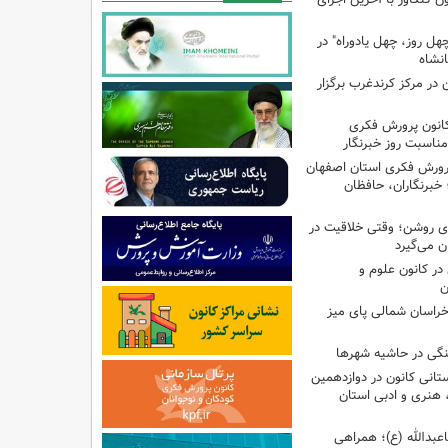
هل روز، چهل یادوراه" در
ن در مرکز کرندغرب برگزار
کانون پرورش فکری
مناسبت روز خبرنگار
پرورش فکری استان اصفهان
 خبرنگاران، حافظان
‌ای روشن؛ وقتی خلاقیت در
ن می‌گیرد
ر کانون علوم و
ن
راسان شمالی پای میز
نگی در حاشیه شهرها
تانی کانون در دوازدهمین
نری و ادبی استان
اعبدالله (ع)؛ همراهی