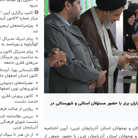
سرود
کلیپ برگزاری آیین "چ
مرکز شماره ۳کانون کرمانشاه
ویژه‌برنامه‌های اربعی
شد
پیام تبریک مدیرکل 
کهگیلویه و بویراحمد به 
پیام مدیرکل کانون 
به مناسبت روز خبرنگار؛
مرزهای فکری جامعه
تابستانی پویا، آینده
کانون استان اصفهان جا
عصرانه‌های دمنوشی د
فناوری‌های نوین اصفها
کانون پرورش فکری خ
خدمت نشست
یاران برتر با حضور مسئولان استانی و شهرستانی در
روایتی از عدالت فره
بررسی نظامنامه تابس
نشست شورای فرهنگی، ه
آذربایجان غربی
 و نوجوانان استان آذربایجان غربی؛ آیین اختتامیه
از دل هنر تا سوگ اب
و نوجوانان استان آذربایجان غربی با حضور جمعی از