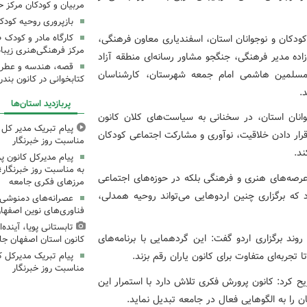
مربیان و کودکان مرکز ح
بازپروری روحیه کود
ودکان و نوجوانان استان، اسفندیاری معاون فرهنگی،
کارگاه مادر و کودک 
مرکز فرهنگی‌هنری زیبا
اده مدیر فرهنگی، جنگجو مشاور رسانه‌ای منطقه آزاد
قصه، هندسه و عطر پی
المسلمین هاشمی امام جمعه شهرستان، کارشناسان
کتابخوانی در کانون بند
.
پربازدید استان‌ها
انان استان، در سخنانی به سیاست‌های کلان کانون
پیام تبریک مدیر کل ک
قرار دادن خلاقیت، نوآوری و مشارکت اجتماعی کودکان
مناسبت روز خبرنگار
ند.
پیام مدیرکل کانون 
به مناسبت روز خبرنگار؛
 عرصه‌های هنری و فرهنگی بلکه در حوزه‌های اجتماعی
مرزهای فکری جامعه
د که برگزاری چنین اردوهایی می‌تواند روحیه همدلی،
عصرانه‌های دمنوشی د
فناوری‌های نوین اصفها
تابستانی پویا، آینده
ند برگزاری اردو گفت: این گردهمایی با برنامه‌های
کانون استان اصفهان جا
تجربه‌ای متفاوت برای کانون یاران رقم بزند.
پیام تبریک مدیرکل ک
مناسبت روز خبرنگار
ریح کرد: کانون پرورش فکری تلاش دارد با استمرار این
ن را به الگوهایی فعال در جامعه تبدیل نماید.