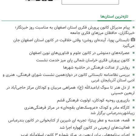
تازه‌ترین استان‌ها
پیام مدیرکل کانون پرورش فکری استان اصفهان به مناسبت روز خبرنگار؛
خبرنگاران، حافظان مرزهای فکری جامعه
تابستانی پویا، آینده‌ای روشن؛ وقتی خلاقیت در کانون استان اصفهان جان
می‌گیرد
عصرانه‌های دمنوشی در کانون علوم و فناوری‌های نوین اصفهان
کانون پرورش فکری خراسان شمالی پای میز خدمت نشست
روایتی از عدالت فرهنگی در حاشیه شهرها
بررسی نظامنامه تابستانی کانون در دوازدهمین نشست شورای فرهنگی، هنری و
ادبی استان آذربایجان غربی
از دل هنر تا سوگ اباعبدالله (ع)؛ همراهی مربیان و کودکان مرکز حاجی‌آباد در
اربعین حسینی
بازپروری روحیه کودکان، اولویت فرهنگی قشم
کارگاه مادر و کودک «عروسک‌های بقچه‌ای» در مرکز فرهنگی‌هنری
زیباشهربندرعباس برگزار شد
قصه، هندسه و عطر پیتزا؛ تجربه ای شیرین از کتابخوانی در کانون بندرعباس
فعالیت‌های اربعینی در کانون گهواره اجرا شد
اجرای برنامه‌هایی برای اربعین در مرکز شماره ۳ کانون اسلام‌آباد غرب