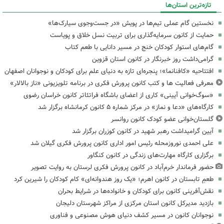
تازه‌ترین استان‌ها
نخستین گام عملی تیم‌ها در پویش «در جست‌وجوی سیارک‌ها»
حمایت از کانون سرمایه‌گذاری برای تربیت نسل خلاق و پویاست
گام‌های استوار کودکان خنج در مسیر دانایی با طعم کتاب
گرامی‌داشت روز خبرنگار در کانون استان قزوین
افتتاحیه «کافنانما»؛ پنجره‌ای تازه به دنیای علم برای کودکان و نوجوانان اصفهان
معرفی فعالیت ها و کتب کانون پرورش فکری در برنامه تلویزیونی «ناز بالالار»
«سوگ‌خوانی آیینی» کاری از اعضای باشگاه فراتئاتر کانون خراسان رضوی
کارگاه‌های «دعا و نماز» در مرکز شماره ۵ کانون کرمانشاه برگزار شد
گلستان‌خوانی عضو کودک کانون روانسر
آیین گرامیداشت رهبر شهید در کانون کوزران برگزار شد
علی احمدی نوروزمحله رئیس امور اداری کانون پرورش فکری گیلان شد
برگزاری کارگاه مهارت‌های زندگی در کانون کنگاور
حضور فرماندار خرم‌آباد در کانون پرورش فکری لرستان به روایت تصویر
طعمِ تابستان در کانون اهرم؛ «یک روز هندوانه‌ای» کام کودکان را شیرین کرد
نقش‌آفرینی کانون برای کودکان و خانواده‌ها در شرایط بحران
بازدید مدیرکل کانون استان مرکزی از مراکز شهرستان دلیجان
نوجوانان کانون در مسیر کشف دنیای هوش مصنوعی و فناوری