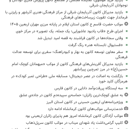
بازدید فرید موسوی، نماینده مجلس از مجتمع کانون پرورش فکری کودکان و
نوجوانان آذربایجان شرقی
بازدید مدیرکل کانون آذربایجان شرقی از مرکز فرهنگی‌-هنری آذرشهر و رایزنی با
فرماندار جهت تقویت زیرساخت‌های فرهنگی
موکب حضرت قاسم ع کانون استان ایلام در پایانه مرزی مهران اربعین ۱۴۰۵
اجرای طرح «قاب یادبود عاشورایی؛ یک جمله، یک تصویر» در مرکز خوی
وقتی سجاده‌ها در کانون فراشبند به قصه امید تبدیل شد
«فستیوال تابستانه هنر» رنگ گرفت
سفر معاون توسعه کانون به بهار و کبودراهنگ؛ سفری برای توسعه عدالت
فرهنگی
بازدید مدیرکل آفرینش‌های فرهنگی کانون از موکب «میهمانان کوچک امام
حسین(ع)» در مرز تمرچین پیرانشهر
بازگشت به اصالت در عصر دیجیتال؛ مسابقه ملی «طراحی تمبر کودک» در
هرمزگان کلید خورد
سه ایستگاه پررفت‌وآمد دانایی در کانون فارس
به عشقِ کوچک‌ترین زائران؛ حماسه‌یِ سپیده‌دمِ کانون در جاده‌یِ عشق
ویژه‌برنامه‌های اربعین حسینی در کانون استان البرز
خدمت‌رسانی موکب‌های کانون کرمانشاه ادامه دارد
موکب آزادگان کانون کرمانشاه امروز هم پذیرای زائران اربعینی بود
کلیپ گرامی‌داشت یاد شهدای میناب در موکب کانون سرپل‌ذهاب