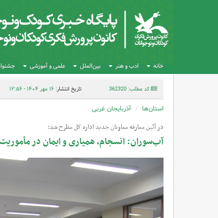
خانه
ادب و هنر
بین‌الملل
علمی و آموزشی
جشنواره
کد مطلب: 362320
تاریخ انتشار:
۱۶ مهر ۱۴۰۴ - ۱۲:۵۶
استان‌ها
آذربایجان غربی
در آئین معارفه معاونان جدید اداره کل مطرح شد:
آب‌سوران: انسجام، همیاری و ایمان در مأموری