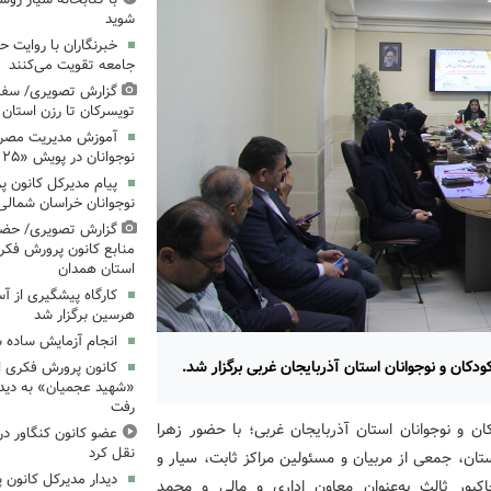
شوید
خبرنگاران با روایت حق
جامعه تقویت می‌کنند
گزارش تصویری/ سفر 
تویسرکان تا رزن استان
آموزش مدیریت مصرف 
نوجوانان در پویش «۲۵ درجه؛ قرار همدلی»
پیام مدیرکل کانون 
نوجوانان خراسان شمالی 
گزارش تصویری/ حضو
منابع کانون پرورش فکری
استان همدان
کارگاه پیشگیری از آ
هرسین برگزار شد
انجام آزمایش ساده ش
دکان و نوجوانان استان آذربایجان غربی برگزار شد.
کانون پرورش فکری اس
«شهید عجمیان» به دیدار
رفت
ن و نوجوانان استان آذربایجان غربی؛ با حضور زهرا
عضو کانون کنگاور در
نقل کرد
تان، جمعی از مربیان و مسئولین مراکز ثابت، سیار و
دیدار مدیرکل کانون 
اکپور ثالث به‌عنوان معاون اداری و مالی و محمد