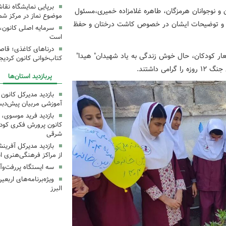
برپایی نمایشگاه نقا
 و نوجوانان هرمزگان، طاهره غلامزاده خمیری،مسئول
موضوع نماز در مرکز شما
یعی و توضیحات ایشان در خصوص کاشت درختان و حفظ
سرمایه اصلی کانون، 
است
درناهای کاغذی؛ قاص
عار کودکان، حال خوش زندگی به یاد شهیدان" هیدا"
کتاب‌خوانی کانون کردیج
 داشتند.
پربازدید استان‌ها
بازدید مدیرکل کانون 
آموزشی مربیان پیش‌دبس
بازدید فرید موسوی، 
کانون پرورش فکری کودکا
شرقی
بازدید مدیرکل آفری
از مراکز فرهنگی‌هنری ا
سه ایستگاه پررفت‌وآ
ویژه‌برنامه‌های اربع
البرز