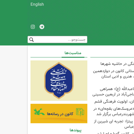
English
مناسبت‌ها
نگی در حاشیه شهرها
تانی کانون در دوازدهمین
نری و ادبی استان
اعبدالله (ع)؛ همراهی
اجی‌آباد در اربعین حسینی
کان، اولویت فرهنگی قشم
«عروسک‌های بقچه‌ای» در
شهربندرعباس برگزار شد
تزا؛ تجربه ای شیرین از
رعباس
پیوندها
ر کانون گهواره اجرا شد