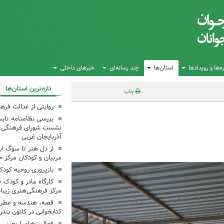
‌ها و رویدادها
استان‌ها
چند رسانه‌ای
خبرهای داخلی
تازه‌ترین استان‌ها
چاپ
روایتی از عدالت فره
بررسی نظامنامه تابس
نشست شورای فرهنگی، ه
آذربایجان غربی
از دل هنر تا سوگ اب
مربیان و کودکان مرکز ح
بازپروری روحیه کود
کارگاه مادر و کودک 
مرکز فرهنگی‌هنری زیبا
قصه، هندسه و عطر پی
کتابخوانی در کانون بند
فعالیت‌های اربعینی د