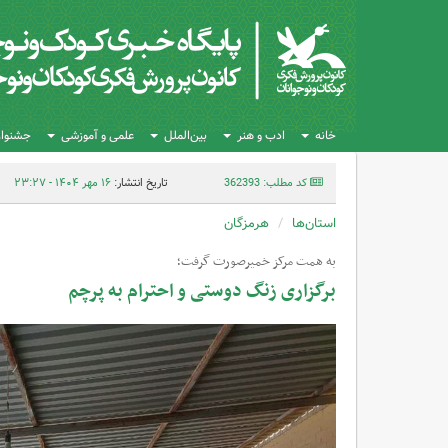
خانه
ادب و هنر
بین‌الملل
علمی و آموزشی
جشنواره
کد مطلب: 362393
تاریخ انتشار:
۱۶ مهر ۱۴۰۴ - ۲۳:۲۷
استان‌ها
هرمزگان
به همت مرکز خمیرصورت گرفت؛
برگزاری زنگ دوستی و احترام به پرچم