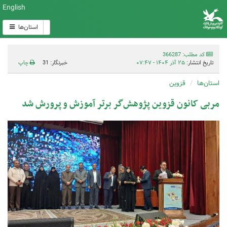
English
استان‌ها
کد مطلب: 366287
تاریخ انتشار:
۲۵ آذر ۱۴۰۴ - ۰۷:۴۷
خبرنگار: 31
چاپ
استان‌ها
قزوین
مربی کانون قزوین پژوهش‌گر برتر آموزش‌ و پرورش شد