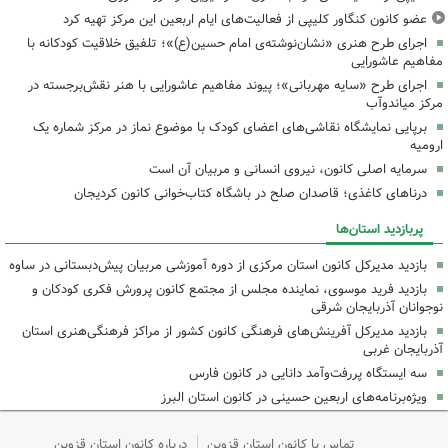
عضو کانون کنگاور کلیپی از فعالیت‌های ایام اربعین این مرکز تهیه کرد
اجرای طرح هنری «نشان‌نوشته‌ی امام حسین(ع)»؛ تلفیق خلاقیت کودکانه با
مفاهیم عاشورایی
اجرای طرح «سایه مهربانی»؛ پیوند مفاهیم عاشورایی با هنر نقش‌برجسته در
مرکز میاندوآب
برپایی نمایشگاه نقاشی‌های اعضای کودک با موضوع نماز در مرکز شماره یک
ارومیه
سرمایه اصلی کانون، نیروی انسانی و مربیان آن است
درناهای کاغذی؛ قاصدان صلح در باشگاه کتاب‌خوانی کانون کردیجان
پربازدید استان‌ها
بازدید مدیرکل کانون استان مرکزی از دوره آموزشی مربیان پیش‌دبستانی در ساوه
بازدید فرید موسوی، نماینده مجلس از مجتمع کانون پرورش فکری کودکان و
نوجوانان آذربایجان شرقی
بازدید مدیرکل آفرینش‌های فرهنگی کانون کشور از مراکز فرهنگی‌هنری استان
آذربایجان غربی
سه ایستگاه پررفت‌وآمد دانایی در کانون فارس
ویژه‌برنامه‌های اربعین حسینی در کانون استان البرز
تماس با کانون استان قزوین
درباره کانون استان قزوین