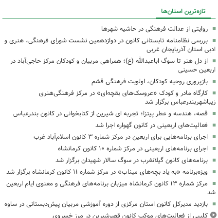
تازه‌ترین استان‌ها
روایتی از عدالت فرهنگی در حاشیه شهرها
بررسی نظامنامه تابستانی کانون در دوازدهمین نشست شورای فرهنگی، هنری و
ادبی استان آذربایجان غربی
از دل هنر تا سوگ اباعبدالله (ع)؛ همراهی مربیان و کودکان مرکز حاجی‌آباد در
اربعین حسینی
بازپروری روحیه کودکان، اولویت فرهنگی قشم
کارگاه مادر و کودک «عروسک‌های بقچه‌ای» در مرکز فرهنگی‌هنری
زیباشهربندرعباس برگزار شد
قصه، هندسه و عطر پیتزا؛ تجربه ای شیرین از کتابخوانی در کانون بندرعباس
فعالیت‌های اربعینی در کانون گهواره اجرا شد
اجرای برنامه‌هایی برای اربعین در مرکز شماره ۳ کانون اسلام‌آباد غرب
اجرای برنامه‌های اربعینی در مرکز شماره ۱۰ کانون کرمانشاه
برنامه‌های کانون گیلانغرب در سوگ سالار شهیدان برگزار شد
ویژه‌برنامه «به یاد بچه‌های میناب» در مرکز شماره ۱۱ کانون کرمانشاه برگزار شد
مرکز شماره ۱۳ کانون کرمانشاه میزبان برنامه‌های فرهنگی و معنوی ایام اربعین
شد
بازدید مدیرکل کانون استان مرکزی از دوره آموزشی مربیان پیش‌دبستانی در ساوه
کلیپی از فعالیت‌های موکب کانون قصرشیرین در مرز خسروی