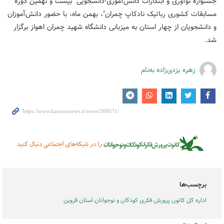
جشنوارۀ نوآوری و ابتکارات دانش‌آموزی-دانشجویی "بیست و نهمین دورۀ
مسابقات کشوری رباتیک نادکاپ چمران"، بهمن ماه، با حضور دانش‌آموزان
و دانشجویان از چهار استان به میزبانی دانشگاه شهید چمران اهواز برگزار
شد.
زهره یزدی‌زاده به‌نام
برچسب‌ها
اداره کل کانون پرورش فکری کودکان و نوجوانان استان قزوین