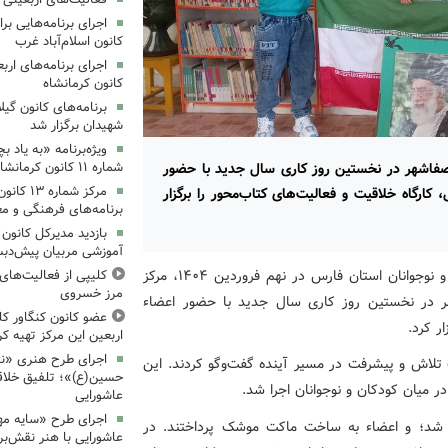
کانون اسلام‌آباد غرب
کانون کرمانشاه
برنامه‌های کانون گی
شهیدان برگزار شد
ویژه‌برنامه «به یاد 
شماره ۱۱ کانون کرمانشاه برگزار شد
 صفاشهر در نخستین روز کاری سال جدید با حضور
مرکز شمار
کارگاه خلاقیت و فعالیت‌های کتاب‌محور را برگزار
برنامه‌های فرهنگی و مع
بازدید مدیرکل کانون 
آموزشی مربیان پیش‌دبس
به‌گزارش روابط‌عمومی اداره‌کل کانون پرورش فکری کودکان و نوجوانان استان فارس در نهم فروردین ۱۴۰۴، مرکز
کلیپی از فعالیت‌ها
مرز خسروی
ر در نخستین روز کاری سال جدید با حضور اعضاء
عضو کانون کنگاور کلی
ر کرد.
اربعین این مرکز تهیه کر
اجرای طرح هنری «نش
ت تلاش و پیشرفت در مسیر آینده گفت‌وگو کردند. این
حسین(ع)»؛ تلفیق خلاقی
ر میان کودکان و نوجوانان اجرا شد.
عاشورایی
اجرای طرح «سایه مهر
ر شد؛ و اعضاء به ساخت ماکت موشک پرداختند. در
عاشورایی با هنر نقش‌بر