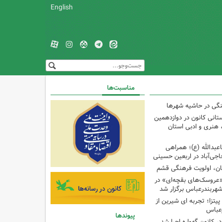
English
مناسبت‌ها
نگی در حاشیه شهرها
تانی کانون در دوازدهمین
نری و ادبی استان
اعبدالله (ع)؛ همراهی
اجی‌آباد در اربعین حسینی
کان، اولویت فرهنگی قشم
«عروسک‌های بقچه‌ای» در
شهربندرعباس برگزار شد
تزا؛ تجربه ای شیرین از
رعباس
پیوندها
ر کانون گهواره اجرا شد