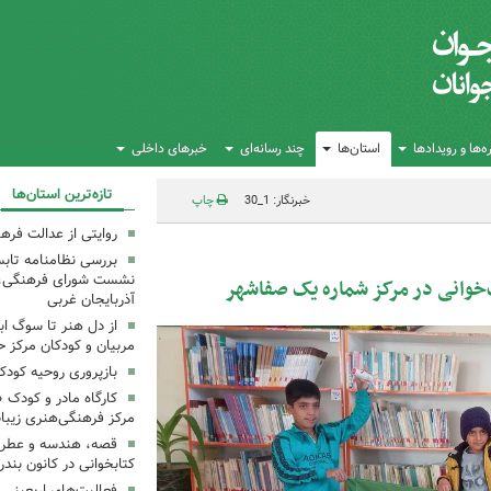
‌ها و رویدادها
استان‌ها
چند رسانه‌ای
خبرهای داخلی
تازه‌ترین استان‌ها
خبرنگار: 1_30
چاپ
روایتی از عدالت فره
بررسی نظامنامه تابس
نشست شورای فرهنگی، ه
ب‌خوانی در مرکز شماره یک صفاشهر
آذربایجان غربی
از دل هنر تا سوگ اب
مربیان و کودکان مرکز ح
بازپروری روحیه کود
کارگاه مادر و کودک 
مرکز فرهنگی‌هنری زیبا
قصه، هندسه و عطر پی
کتابخوانی در کانون بند
فعالیت‌های اربعینی د