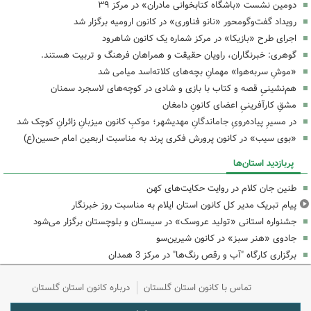
دومین نشست «باشگاه کتابخوانی مادران» در مرکز ۳۹
رویداد گفت‌وگومحور «نانو فناوری» در کانون ارومیه برگزار شد
اجرای طرح «بازیکا» در مرکز شماره یک کانون شاهرود
گوهری: خبرنگاران، راویان حقیقت و همراهان فرهنگ و تربیت هستند.
«موشِ سربه‌هوا» مهمانِ بچه‌های کلاته‌اسد میامی شد
هم‌نشینیِ قصه و کتاب با بازی و شادی در کوچه‌های لاسجرد سمنان
مشقِ کارآفرینیِ اعضای کانونِ دامغان
در مسیرِ پیاده‌رویِ جاماندگانِ مهدیشهر؛ موکبِ کانون میزبانِ زائرانِ کوچک شد
«بوی سیب» در کانون پرورش فکری پرند به مناسبت اربعین امام حسین(ع)
پربازدید استان‌ها
طنین جان کلام در روایت حکایت‌های کهن
پیام تبریک مدیر کل کانون استان ایلام به مناسبت روز خبرنگار
جشنواره استانی «تولید عروسک» در سیستان و بلوچستان برگزار می‌شود
جادوی «هنر سبز» در کانون شیرین‌سو
برگزاری کارگاه "آب و رقص رنگ‌ها" در مرکز 3 همدان
تماس با کانون استان گلستان
درباره کانون استان گلستان