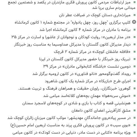
میز ارتباطات مردمی کانون پرورش فکری مازندران در یکصد و شصتمین تجمع
میدانی مردم ساری برپا شد
میراث‌داری دستان کوچک در ضیافت عطر نان
کلیپ برگزاری "چهل روز، چهل یادواره" در مجتمع شماره ۱ کانون کرمانشاه
برنامه با مادران در مرکز شماره ۴ کانون کرمانشاه اجرا شد
«در مدار اربعین»؛ روایت کودکان و نوجوانان از عاشورا و اسارت در مرکز ۳۵
دیدار مدیرکل کانون گلستان با مدیرکل صداوسیما به مناسبت روز خبرنگار
«قافله عاشقان کوچک» در مرکز شماره ۲ قرچک
تبریک روز خبرنگار با حضور مدیرکل کانون گلستان در ایرنا
دومین نشست «باشگاه کتابخوانی مادران» در مرکز ۳۹
رویداد گفت‌وگومحور «نانو فناوری» در کانون ارومیه برگزار شد
اجرای طرح «بازیکا» در مرکز شماره یک کانون شاهرود
گوهری: خبرنگاران، راویان حقیقت و همراهان فرهنگ و تربیت هستند.
«موشِ سربه‌هوا» مهمانِ بچه‌های کلاته‌اسد میامی شد
هم‌نشینیِ قصه و کتاب با بازی و شادی در کوچه‌های لاسجرد سمنان
مشقِ کارآفرینیِ اعضای کانونِ دامغان
در مسیرِ پیاده‌رویِ جاماندگانِ مهدیشهر؛ موکبِ کانون میزبانِ زائرانِ کوچک شد
«بوی سیب» در کانون پرورش فکری پرند به مناسبت اربعین امام حسین(ع)
ویژه برنامه «کتابی در دست مادر، دنیایی در دست کودک» در کانون میامی