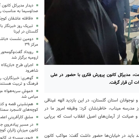
دیدار مدیرکل کانون 
صداوسیما به مناسبت رو
«قافله عاشقان کوچک» د
تبریک روز خبرنگار ب
گلستان در ایرنا
دومین نشست «باشگاه
مرکز ۳۹
رویداد گفت‌وگومحور «
ارومیه برگزار شد
اجرای طرح «بازیکا» 
شاهرود
ت، مدیرکل کانون پرورش فکری با حضور در علی
گوهری: خبرنگاران، ر
ات آن قرار گرفت.
فرهنگ و تربیت هستند.
«موشِ سربه‌هوا» مهم
میامی شد
نوجوانان استان گلستان، در این بازدید ‌الهه غیناقی
هم‌نشینیِ قصه و کتا
ز مدرسه میناب، خاطرنشان کرد: وظیفه امروز ما در
کوچه‌های لاسجرد سمنا
 و صیانت از آرمان‌های اصیل انقلاب است که برپایی
مشقِ کارآفرینیِ اعضا
در مسیرِ پیاده‌رویِ 
کانون میزبانِ زائرانِ ک
ند باید در خیابان‌ها حضور داشت گفت: مواکب کانون
«بوی سیب» در کانون