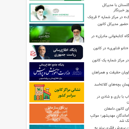
گلستان با مدیرکل
ز خبرنگار
ر مرکز شماره ۲ قرچک
ا حضور مدیرکل کانون
 کتابخوانی مادران» در
نانو فناوری» در کانون
در مرکز شماره یک کانون
اویان حقیقت و همراهان
انِ بچه‌های کلاته‌اسد
ب با بازی و شادی در
ن
ی کانونِ دامغان
جاماندگانِ مهدیشهر؛ موکبِ
وچک شد
 پرورش فکری پرند به