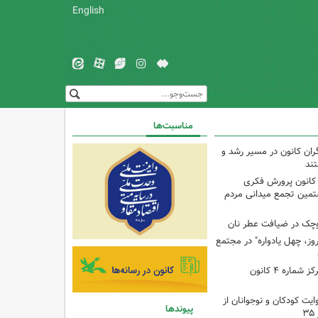
English
مناسبت‌ها
ران کانون در مسیر رشد و
تند
 کانون پرورش فکری
تمین تجمع میدانی مردم
وچک در ضیافت عطر نان
وز، چهل یادواره" در مجتمع
برنامه با مادران در مرکز شماره ۴ کانون
ایت کودکان و نوجوانان از
پیوندها