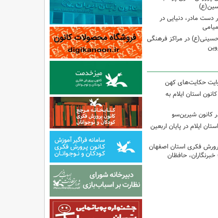
سین(ع)
ر دست مادر، دنیایی در
یامی
حسینی(ع) در مراکز فرهنگی
وین
وایت حکایت‌های کهن
انون استان ایلام به
 کانون شیرین‌سو
تان ایلام در پایان اربعین
پرورش فکری استان اصفهان
 خبرنگاران، حافظان