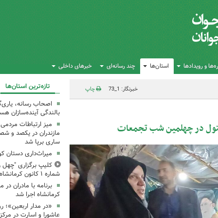
‌ها و رویدادها
استان‌ها
چند رسانه‌ای
خبرهای داخلی
تازه‌ترین استان‌ها
خبرنگار: 1_73
چاپ
اصحاب رسانه، یاری‌گ
بالندگی آینده‌سازان هس
میز ارتباطات مردمی
دکتول در چهلمین شب تجمعات
مازندران در یکصد و شص
ساری برپا شد
میراث‌داری دستان ک
کلیپ برگزاری "چهل ر
شماره ۱ کانون کرمانشاه
کرمانشاه اجرا شد
«در مدار اربعین»؛ رو
عاشورا و اسارت در مرکز ۳۵