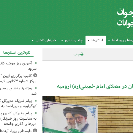
‌ها و رویدادها
استان‌ها
چند رسانه‌ای
خبرهای داخلی
تازه‌ترین استان‌ها
چاپ
آخرین روز موکب کانو
سرود
کلیپ برگزاری آیین "چ
مرکز شماره ۳کانون کرمانشاه
ان در مصلای امام خمینی(ره) ارومیه
ویژه‌برنامه‌های اربعی
شد
پیام تبریک مدیرکل 
کهگیلویه و بویراحمد به 
پیام مدیرکل کانون 
به مناسبت روز خبرنگار؛
مرزهای فکری جامعه
تابستانی پویا، آینده