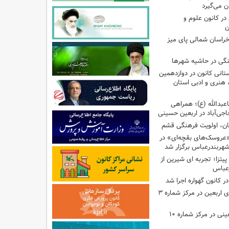
ن می‌گیرد
ر کانون علوم و
ن
راسان شمالی پای میز
نگی در حاشیه شهرها
تانی کانون در دوازدهمین
نری و ادبی استان
اعبدالله (ع)؛ همراهی
اجی‌آباد در اربعین حسینی
کان، اولویت فرهنگی قشم
«عروسک‌های بقچه‌ای» در
شهربندرعباس برگزار شد
تزا؛ تجربه ای شیرین از
رعباس
ر کانون گهواره اجرا شد
اجرای برنامه‌هایی برای اربعین در مرکز شماره ۳
اجرای برنامه‌های اربعینی در مرکز شماره ۱۰