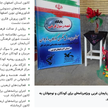
کانون استان اصفهان جا
عصرانه‌های دمنوشی د
فناوری‌های نوین اصفها
کانون پرورش فکری خ
خدمت نشست
روایتی از عدالت فره
بررسی نظامنامه تابس
نشست شورای فرهنگی، ه
آذربایجان غربی
از دل هنر تا سوگ اب
مربیان و کودکان مرکز ح
بازپروری روحیه کود
کارگاه مادر و کودک 
مرکز فرهنگی‌هنری زیبا
قصه، هندسه و عطر پی
کتابخوانی در کانون بند
فعالیت‌های اربعینی د
جان غربی ویژه‌برنامه‌ای برای کودکان و نوجوانان به
کانون اسلام‌آباد غرب
.
کانون کرمانشاه