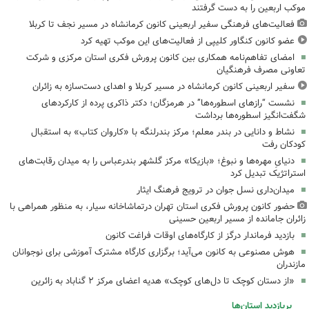
موکب اربعین را به دست گرفتند
فعالیت‌های فرهنگی سفیر اربعینی کانون کرمانشاه در مسیر نجف تا کربلا
عضو کانون کنگاور کلیپی از فعالیت‌های این موکب تهیه کرد
امضای تفاهم‌نامه همکاری بین کانون پرورش فکری استان مرکزی و شرکت
تعاونی مصرف فرهنگیان
سفیر اربعینی کانون کرمانشاه در مسیر کربلا و اهدای دست‌سازه به زائران
نشست “رازهای اسطوره‌ها” در هرمزگان؛ دکتر ذاکری پرده از کارکردهای
شگفت‌انگیز اسطوره‌ها برداشت
نشاط و دانایی در بندر معلم؛ مرکز بندرلنگه با «کاروان کتاب» به استقبال
کودکان رفت
دنیایِ مهره‌ها و نبوغ؛ «بازیکا» مرکز گلشهر بندرعباس را به میدان رقابت‌های
استراتژیک تبدیل کرد
میدان‌داری نسل جوان در ترویج فرهنگ ایثار
حضور کانون پرورش فکری استان تهران درتماشاخانه سیار، به منظور همراهی با
زائران جامانده از مسیر اربعین حسینی
بازدید فرماندار درگز از کارگاه‌های اوقات فراغت کانون
هوش مصنوعی به کانون می‌آید؛ برگزاری کارگاه مشترک آموزشی برای نوجوانان
مازندران
«از دستان کوچک تا دل‌های کوچک» هدیه اعضای مرکز ۲ گناباد به زائرین
پربازدید استان‌ها