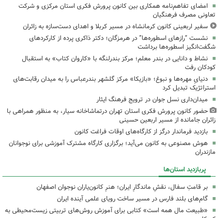
امضای تفاهم‌نامه همکاری بین کانون پرورش فکری استان مرکزی و شرکت
تعاونی مصرف فرهنگیان
سفیر اربعینی کانون کرمانشاه در مسیر کربلا و اهدای دست‌سازه به زائران
نشست “رازهای اسطوره‌ها” در هرمزگان؛ دکتر ذاکری پرده از کارکردهای
شگفت‌انگیز اسطوره‌ها برداشت
نشاط و دانایی در بندر معلم؛ مرکز بندرلنگه با «کاروان کتاب» به استقبال
کودکان رفت
دنیایِ مهره‌ها و نبوغ؛ «بازیکا» مرکز گلشهر بندرعباس را به میدان رقابت‌های
استراتژیک تبدیل کرد
میدان‌داری نسل جوان در ترویج فرهنگ ایثار
حضور کانون پرورش فکری استان تهران درتماشاخانه سیار، به منظور همراهی با
زائران جامانده از مسیر اربعین حسینی
بازدید فرماندار درگز از کارگاه‌های اوقات فراغت کانون
هوش مصنوعی به کانون می‌آید؛ برگزاری کارگاه مشترک آموزشی برای نوجوانان
مازندران
پربازدید استان‌ها
بر قامتِ سفال، نقشِ ماندگارِ ایران؛ هنرِ کانون‌یاران نوجوان اصفهان
گام‌های بلند فارس در مسیر ساخت رویای علمی آینده ایران
«طبیعت مال همه است» کتابی برای آموزش روش‌های تربیتی زیست‌محیطی به