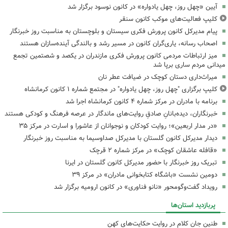
آیین «چهل روز، چهل یادواره» در کانون نوسود برگزار شد
کلیپ فعالیت‌های موکب کانون سنقر
پیام مدیرکل کانون پرورش فکری سیستان و بلوچستان به مناسبت روز خبرنگار
اصحاب رسانه، یاری‌گران کانون در مسیر رشد و بالندگی آینده‌سازان هستند
میز ارتباطات مردمی کانون پرورش فکری مازندران در یکصد و شصتمین تجمع
میدانی مردم ساری برپا شد
میراث‌داری دستان کوچک در ضیافت عطر نان
کلیپ برگزاری "چهل روز، چهل یادواره" در مجتمع شماره ۱ کانون کرمانشاه
برنامه با مادران در مرکز شماره ۴ کانون کرمانشاه اجرا شد
خبرنگاران، دیده‌بانانِ صادقِ روایت‌های ماندگار در عرصه فرهنگ و کودکی هستند
«در مدار اربعین»؛ روایت کودکان و نوجوانان از عاشورا و اسارت در مرکز ۳۵
دیدار مدیرکل کانون گلستان با مدیرکل صداوسیما به مناسبت روز خبرنگار
«قافله عاشقان کوچک» در مرکز شماره ۲ قرچک
تبریک روز خبرنگار با حضور مدیرکل کانون گلستان در ایرنا
دومین نشست «باشگاه کتابخوانی مادران» در مرکز ۳۹
رویداد گفت‌وگومحور «نانو فناوری» در کانون ارومیه برگزار شد
پربازدید استان‌ها
طنین جان کلام در روایت حکایت‌های کهن