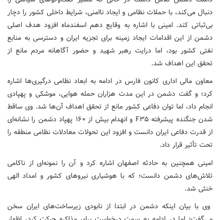
دنبال می‌کند، با حملات نظامی و ایجاد ناامنی، شرایط داخلی کشور را دچار
بی‌ثباتی کند. امینی با اشاره به وقایع دهم اسفندماه افزود هدف اصلی
دشمن از این اقدامات ایجاد زمینه برای تجزیه ایران و دسترسی به منابع
نفتی کشور بود، اما درایت رهبر شهید و حضور آگاهانه مردم مانع از
تحقق این اهداف شد.
معاون مالی اداری کانون فارس در ادامه به ابعاد نظامی درگیری‌ها اشاره
کرد؛ و گفت دشمن در این مدت هزاران حمله هوایی، موشکی و پهپادی
انجام داد، اما توان دفاعی کشور مانع از تحقق اهداف آن‌ها شد. وی ساقط
شدن جنگنده پیشرفته F۳۵ و انهدام بیش از ۱۶۰ پهپاد دشمن را نشانه‌ای
از قدرت دفاعی ایران دانست و افزود این تحولات معادلات نظامی منطقه را
تحت تأثیر قرار داد.
امینی همچنین به حادثه اصفهان اشاره کرد و آن را نمونه‌ای از ناکامی
تلاش‌های دشمن دانست؛ که با هوشیاری نیروهای کشور و امداد الهی
خنثی شد.
وی با بیان اینکه دشمن در ابتدا از نابودی زیرساخت‌های ایران سخن
می‌گفت؛ اما در ادامه به سمت درخواست برای مذاکره حرکت کرد، اظهار