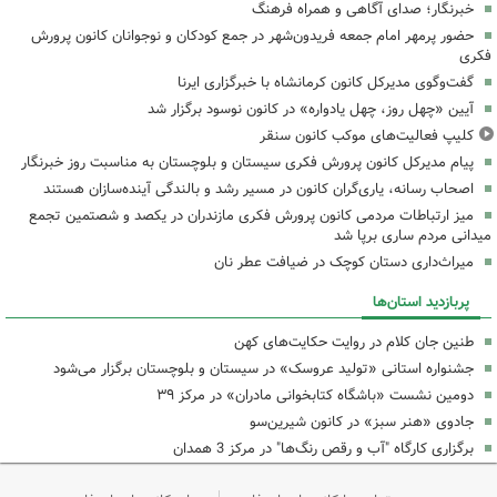
خبرنگار؛ صدای آگاهی و همراه فرهنگ
حضور پرمهر امام جمعه فریدون‌شهر در جمع کودکان و نوجوانان کانون پرورش
فکری
گفت‌وگوی مدیرکل کانون کرمانشاه با خبرگزاری ایرنا
آیین «چهل روز، چهل یادواره» در کانون نوسود برگزار شد
کلیپ فعالیت‌های موکب کانون سنقر
پیام مدیرکل کانون پرورش فکری سیستان و بلوچستان به مناسبت روز خبرنگار
اصحاب رسانه، یاری‌گران کانون در مسیر رشد و بالندگی آینده‌سازان هستند
میز ارتباطات مردمی کانون پرورش فکری مازندران در یکصد و شصتمین تجمع
میدانی مردم ساری برپا شد
میراث‌داری دستان کوچک در ضیافت عطر نان
پربازدید استان‌ها
طنین جان کلام در روایت حکایت‌های کهن
جشنواره استانی «تولید عروسک» در سیستان و بلوچستان برگزار می‌شود
دومین نشست «باشگاه کتابخوانی مادران» در مرکز ۳۹
جادوی «هنر سبز» در کانون شیرین‌سو
برگزاری کارگاه "آب و رقص رنگ‌ها" در مرکز 3 همدان