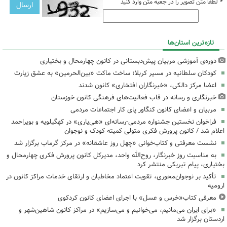
*
لطفا متن تصویر را در جعبه متن وارد کنید
تازه‌ترین استان‌ها
دوره‌ی آموزشی مربیان پیش‌دبستانی در کانون چهارمحال و بختیاری
کودکان سلطانیه در مسیر کربلا؛ ساخت ماکت «بین‌الحرمین» به عشق زیارت
اعضا مرکز دالکی، «خبرنگاران افتخاری» کانون شدند
خبرنگاری و رسانه در قاب فعالیت‌های فرهنگی کانون خوزستان
مربیان و اعضای کانون کنگاور پای کار اجتماعات مردمی
فراخوان نخستین جشنواره مردمی-رسانه‌ای «هی‌یاری» در کهگیلویه و بویراحمد
اعلام شد / کانون پرورش فکری متولی کمیته کودک و نوجوان
نشست معرفتی و کتاب‌خوانی «چهل روز عاشقانه» در مرکز گرماب برگزار شد
به مناسبت روز خبرنگار، روح‌الله واحد، مدیرکل کانون پرورش فکری چهارمحال و
بختیاری، پیام تبریکی منتشر کرد
تأکید بر نوجوان‌محوری، تقویت اعتماد مخاطبان و ارتقای خدمات مراکز کانون در
ارومیه
معرفی کتاب«خرس و عسل» با اجرای اعضای کانون کردکوی
«برای ایران می‌مانیم، می‌خوانیم و می‌سازیم» در مراکز کانون شاهین‌شهر و
اردستان برگزار شد