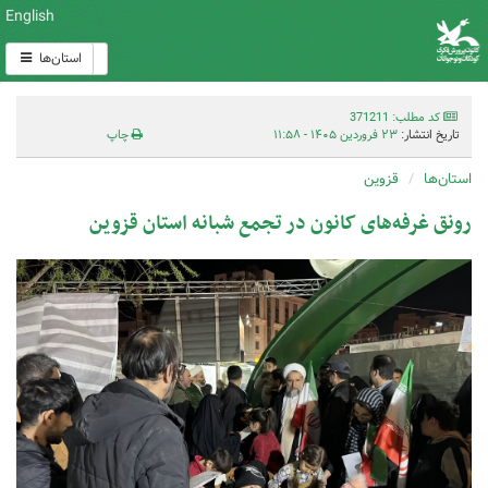
English
استان‌ها
کد مطلب: 371211
تاریخ انتشار:
۲۳ فروردین ۱۴۰۵ - ۱۱:۵۸
چاپ
استان‌ها
قزوین
رونق غرفه‌های کانون در تجمع شبانه استان قزوین