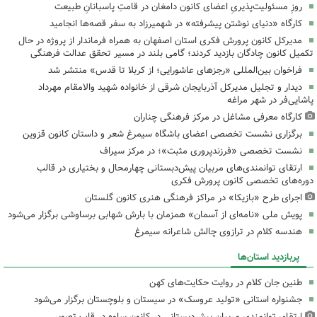
روزِ مسئولیت‌پذیریِ اعضای کانون دامغان در قامتِ پاسبانانِ طبیعت
کارگاه «دنیای نوشتن پیشرفته» در شهمیرزاد به سفر قصه‌ها انجامید
مدیرکل کانون پرورش فکری استان اصفهان به همراه فرماندار از پروژه در حال
تکمیل کانون چادگان بازدید کردند؛ گامی بلند در مسیر تحقق عدالت فرهنگی
فراخوان بین‌المللی «رجزهای عاشورایی؛ از کربلا تا قدس» منتشر شد
دیدار و تجلیل مدیرکل آذربایجان شرقی از خانواده شهید والامقام مهرداد
پاشایی‌فر در شهر مراغه
کارگاه معرفی مشاغل در مرکز فرهنگی چناران
برگزاری نشست تخصصی اعضای باشگاه سیمرغ شعر و داستان کانون قزوین
نشست تخصصی «فرزندپروری مثبت»؛ در مرکز سیراف
ارتقای توانمندی‌های مربیان پیش‌دبستانی چهارمحال و بختیاری در قالب
دوره‌های تخصصی کانون پرورش فکری
اجرای طرح «بازیکا» در مراکز فرهنگی هنری کانون گلستان
پویش ملی «نامه‌ای از آسمان» همزمان با بارش شهابی برساوشی برگزار می‌شود
هندسه کلام در ترازوی چالش شاعرانه سیمرغ
پربازدید استان‌ها
طنین جان کلام در روایت حکایت‌های کهن
جشنواره استانی «تولید عروسک» در سیستان و بلوچستان برگزار می‌شود
ارتقای توانمندی مربیان پیش‌دبستانی در کانون ساوه در قاب تصویر