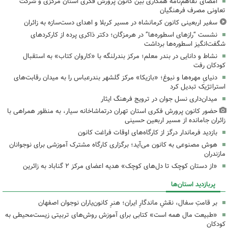
امضای تفاهم‌نامه همکاری بین کانون پرورش فکری استان مرکزی و شرکت
تعاونی مصرف فرهنگیان
سفیر اربعینی کانون کرمانشاه در مسیر کربلا و اهدای دست‌سازه به زائران
نشست “رازهای اسطوره‌ها” در هرمزگان؛ دکتر ذاکری پرده از کارکردهای
شگفت‌انگیز اسطوره‌ها برداشت
نشاط و دانایی در بندر معلم؛ مرکز بندرلنگه با «کاروان کتاب» به استقبال
کودکان رفت
دنیایِ مهره‌ها و نبوغ؛ «بازیکا» مرکز گلشهر بندرعباس را به میدان رقابت‌های
استراتژیک تبدیل کرد
میدان‌داری نسل جوان در ترویج فرهنگ ایثار
حضور کانون پرورش فکری استان تهران درتماشاخانه سیار، به منظور همراهی با
زائران جامانده از مسیر اربعین حسینی
بازدید فرماندار درگز از کارگاه‌های اوقات فراغت کانون
هوش مصنوعی به کانون می‌آید؛ برگزاری کارگاه مشترک آموزشی برای نوجوانان
مازندران
«از دستان کوچک تا دل‌های کوچک» هدیه اعضای مرکز ۲ گناباد به زائرین
پربازدید استان‌ها
بر قامتِ سفال، نقشِ ماندگارِ ایران؛ هنرِ کانون‌یاران نوجوان اصفهان
«طبیعت مال همه است» کتابی برای آموزش روش‌های تربیتی زیست‌محیطی به
کودکان