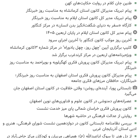
طنین جان کلام در روایت حکایت‌های کهن
پیام تبریک مدیرکل کانون استان کرمانشاه به مناسبت روز خبرنگار
پیام تبریک مدیر کل کانون استان ایلام به مناسبت روز خبرنگار
کارگاه «سفر به دنیای شگفت‌انگیز بدن انسان» در مرکز کنگاور
پیام مدیر کل کانون استان ایلام در پایان اربعین ۱۴۰۵
آخرین روز موکب کانون کنگاور با آخرین اجرای سرود
کلیپ برگزاری آیین "چهل روز، چهل یادوراه" در مرکز شماره ۳کانون کرمانشاه
ویژه‌برنامه‌های اربعین در مرکز کرندغرب برگزار شد
پیام تبریک مدیرکل کانون پرورش فکری کهگیلویه و بویراحمد به مناسبت روز
خبرنگار
پیام مدیرکل کانون پرورش فکری استان اصفهان به مناسبت روز خبرنگار؛
خبرنگاران، حافظان مرزهای فکری جامعه
تابستانی پویا، آینده‌ای روشن؛ وقتی خلاقیت در کانون استان اصفهان جان
می‌گیرد
عصرانه‌های دمنوشی در کانون علوم و فناوری‌های نوین اصفهان
کانون پرورش فکری خراسان شمالی پای میز خدمت نشست
روایتی از عدالت فرهنگی در حاشیه شهرها
بررسی نظامنامه تابستانی کانون در دوازدهمین نشست شورای فرهنگی، هنری و
ادبی استان آذربایجان غربی
از دل هنر تا سوگ اباعبدالله (ع)؛ همراهی مربیان و کودکان مرکز حاجی‌آباد در