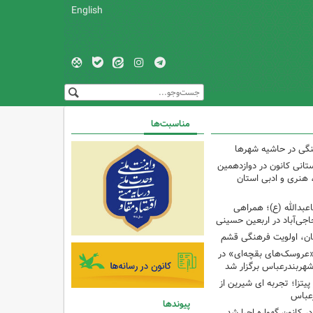
English
مناسبت‌ها
نگی در حاشیه شهرها
تانی کانون در دوازدهمین
نری و ادبی استان
اعبدالله (ع)؛ همراهی
اجی‌آباد در اربعین حسینی
کان، اولویت فرهنگی قشم
«عروسک‌های بقچه‌ای» در
شهربندرعباس برگزار شد
تزا؛ تجربه ای شیرین از
رعباس
پیوندها
ر کانون گهواره اجرا شد