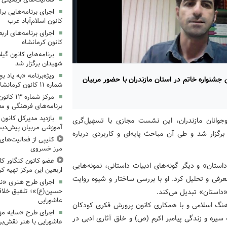
کانون اسلام‌آباد غرب
کانون کرمانشاه
برنامه‌های کانون گی
شهیدان برگزار شد
ویژه‌برنامه «به یاد 
شنواره خاتم در استان مازندران با حضور مربیان
شماره ۱۱ کانون کرمانشاه برگزار شد
مرکز شمار
برنامه‌های فرهنگی و مع
بازدید مدیرکل کانون 
جوانان مازندران، این نشست مجازی با تسهیل‌گری
آموزشی مربیان پیش‌دبس
رگزار شد و طی آن مباحث پایه‌ای و کاربردی درباره
کلیپی از فعالیت‌ها
مرز خسروی
عضو کانون کنگاور کلی
ستان» و دیگر گونه‌های ادبیات داستانی، نمونه‌هایی
اربعین این مرکز تهیه کر
معرفی و تحلیل کرد. او با بررسی ساختار و شیوه روایت
اجرای طرح هنری «نش
«داستان» تبدیل می‌کند.
حسین(ع)»؛ تلفیق خلاقی
عاشورایی
هنگ اسلامی و با همکاری کانون پرورش فکری کودکان
اجرای طرح «سایه مهر
 سیره و زندگی پیامبر اکرم (ص) و خلق آثاری ادبی در
عاشورایی با هنر نقش‌بر