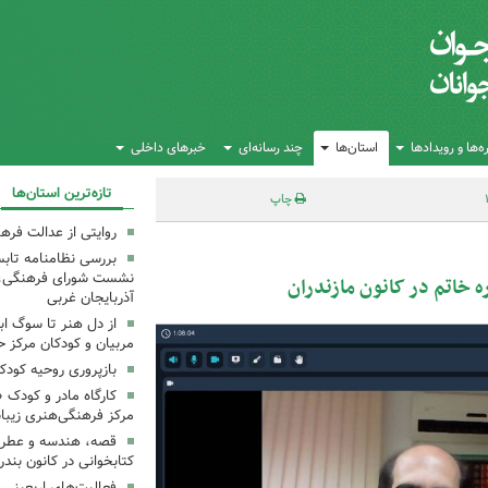
‌ها و رویدادها
استان‌ها
چند رسانه‌ای
خبرهای داخلی
تازه‌ترین استان‌ها
چاپ
روایتی از عدالت فره
بررسی نظامنامه تابس
نشست شورای فرهنگی، ه
خاتم در کانون مازندران
آذربایجان غربی
از دل هنر تا سوگ اب
مربیان و کودکان مرکز ح
بازپروری روحیه کود
کارگاه مادر و کودک 
مرکز فرهنگی‌هنری زیبا
قصه، هندسه و عطر پی
کتابخوانی در کانون بند
فعالیت‌های اربعینی د