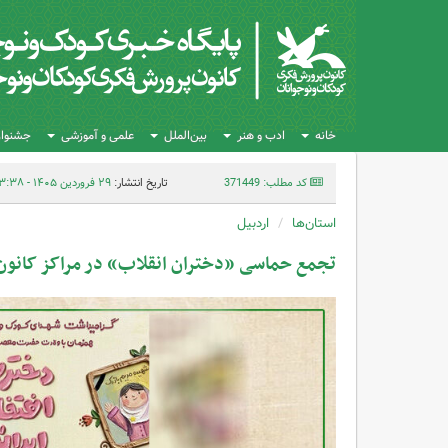
خانه
ادب و هنر
بین‌الملل
علمی و آموزشی
جشنواره
کد مطلب: 371449
تاریخ انتشار:
۲۹ فروردین ۱۴۰۵ - ۱۳:۳۸
استان‌ها
اردبیل
تجمع حماسی «دختران انقلاب» در مراکز کانون ا