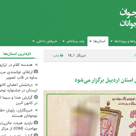
‌ها و رویدادها
استان‌ها
چند رسانه‌ای
خبرهای داخلی
تازه‌ترین استان‌ها
خبرنگار: 1_18
چاپ
هندسه کلام در تراز
ارتقای توانمندی مرب
ساوه در قاب تصویر
ستان اردبیل برگزار می‌شود
درخشش اعضای کانون 
لرستان در جشنواره نوجو
گزارش صدا و سیما از 
در کانون البرز
خبرنگاران، راویان ح
نوجوانان هستند
بازدید هیئت عالی‌رتب
مهاجرت (IOM) از مرکز فرهنگی شماره ۳ مشهد
گزارش تصویری بازدید