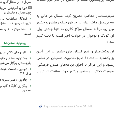
سرتل»؛ از سفال‌گری تا
دوره‌ی آموزشی مربیا
چهارمحال و بختیاری
 سرنوشت‌ساز معاصر، تصریح کرد: امسال در حالی به
کودکان سلطانیه در 
سه بی‌بدیل ملت ایران در جریان جنگ رمضان و حضور
«بین‌الحرمین» به عشق 
ن رو، برنامه امسال مراکز کانون نه تنها جشنی برای
اعضا مرکز دالکی، «خ
شدند
دای کودک و نوجوان در حوادث اخیر است تا ثابت کنیم
ستند.
پربازدید استان‌ها
ای ولایت‌مدار و غیور استان برای حضور در این آیین
طنین جان کلام در ر
حماسی فرهنگی، خاطرنشان کرد: تجمع «دختران انقلاب» روز یکشنبه ساعت ۱۰ صبح به‌صورت همزمان در تمامی
جشنواره استانی «تو
بلوچستان برگزار می‌شود
شود و این مراکز با اجرای برنامه‌های متنوع فرهنگی،
دومین نشست «باشگاه
صومیت دخترانه و حضور پرشور خود، صلابت انقلابی را
مرکز ۳۹
جادوی «هنر سبز» در
همدان