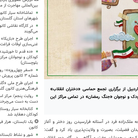
بین‌المللی مهاجرت از مرکز
شهرهای استان گلستان
در کارگاه نقاشی کان
می‌گویند
اجرای طرح «بازیکا» د
غنی‌سازی اوقات فراغت 
«ده قدم تا خورشید»؛
کودکان و نوجوانان مرک
بلوچستان)
«سفر چهل‌روزه»؛ روا
شماره ۳ کانون پرورش فکری زنجان
اجرای طرح ملی «گلست
ردبیل از برگزاری تجمع حماسی «دختران انقلاب»
فرهنگی‌هنری کانون گل
روایت پنجم/ مرکز اسد
دک و نوجوان «جنگ رمضان» در تمامی مراکز این
دست به دست می‌چرخند
کتابخانه سیار روست
کودکان دهقاید شد
 ملک‌زاده فرد در آستانه فرارسیدن روز دختر و آغاز
یک تابستان، هزار 
کانون
ان فضیلت، بصیرت و ولایت‌پذیری یاد کرد و گفت:
شور و نشاط تابستانه
 مکرمه، پرچمداران عفت و آگاهی در گام دوم انقلاب