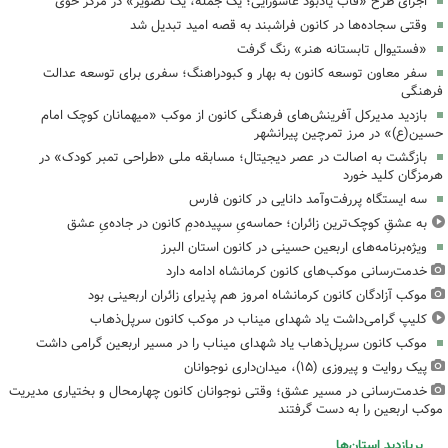
اجرای طرح «قاب یادبود عاشورایی؛ یک جمله، یک تصویر» در مرکز خوی
وقتی سجاده‌ها در کانون فراشبند به قصه امید تبدیل شد
«فستیوال تابستانه هنر» رنگ گرفت
سفر معاون توسعه کانون به بهار و کبودراهنگ؛ سفری برای توسعه عدالت
فرهنگی
بازدید مدیرکل آفرینش‌های فرهنگی کانون از موکب «میهمانان کوچک امام
حسین(ع)» در مرز تمرچین پیرانشهر
بازگشت به اصالت در عصر دیجیتال؛ مسابقه ملی «طراحی تمبر کودک» در
هرمزگان کلید خورد
سه ایستگاه پررفت‌وآمد دانایی در کانون فارس
به عشقِ کوچک‌ترین زائران؛ حماسه‌یِ سپیده‌دمِ کانون در جاده‌یِ عشق
ویژه‌برنامه‌های اربعین حسینی در کانون استان البرز
خدمت‌رسانی موکب‌های کانون کرمانشاه ادامه دارد
موکب آزادگان کانون کرمانشاه امروز هم پذیرای زائران اربعینی بود
کلیپ گرامی‌داشت یاد شهدای میناب در موکب کانون سرپل‌ذهاب
موکب کانون سرپل‌ذهاب یاد شهدای میناب را در مسیر اربعین گرامی داشت
پیک روایت و پیروزی (۱۵)، میدان‌داری نوجوانان
خدمت‌رسانی در مسیر عشق؛ وقتی نوجوانان کانون چهارمحال و بختیاری مدیریت
موکب اربعین را به دست گرفتند
پربازدید استان‌ها