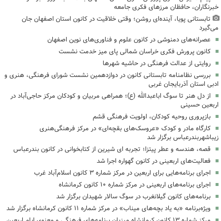
خبرنگاران، حافظان مرزهای فکری جامعه
تابستانی پویا، آینده‌ای روشن؛ وقتی خلاقیت در کانون استان اصفهان جان
می‌گیرد
عصرانه‌های دمنوشی در کانون علوم و فناوری‌های نوین اصفهان
کانون پرورش فکری خراسان شمالی پای میز خدمت نشست
روایتی از عدالت فرهنگی در حاشیه شهرها
بررسی نظامنامه تابستانی کانون در دوازدهمین نشست شورای فرهنگی، هنری و
ادبی استان آذربایجان غربی
از دل هنر تا سوگ اباعبدالله (ع)؛ همراهی مربیان و کودکان مرکز حاجی‌آباد در
اربعین حسینی
بازپروری روحیه کودکان، اولویت فرهنگی قشم
کارگاه مادر و کودک «عروسک‌های بقچه‌ای» در مرکز فرهنگی‌هنری
زیباشهربندرعباس برگزار شد
قصه، هندسه و عطر پیتزا؛ تجربه ای شیرین از کتابخوانی در کانون بندرعباس
فعالیت‌های اربعینی در کانون گهواره اجرا شد
اجرای برنامه‌هایی برای اربعین در مرکز شماره ۳ کانون اسلام‌آباد غرب
اجرای برنامه‌های اربعینی در مرکز شماره ۱۰ کانون کرمانشاه
برنامه‌های کانون گیلانغرب در سوگ سالار شهیدان برگزار شد
ویژه‌برنامه «به یاد بچه‌های میناب» در مرکز شماره ۱۱ کانون کرمانشاه برگزار شد
مرکز شماره ۱۳ کانون کرمانشاه میزبان برنامه‌های فرهنگی و معنوی ایام اربعین