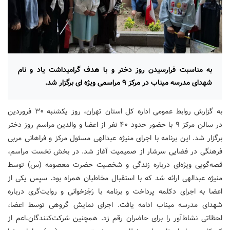
به مناسبت فرارسیدن روز دختر و با هدف گرامیداشت یاد و نام
شهدای مدرسه میناب در مرکز ۹ مراسمی ویژه ای برگزار شد.
به گزارش روابط عمومی اداره کل استان تهران، روز یکشنبه ۳۰ فروردین
در سالن مرکز ۹ با حضور حدود ۴۰ نفر از اعضا و والدین مراسم روز دختر
برگزار شد. این برنامه با اجرای منیژه عبدالهی مسئول مرکز و فراهانی مربی
فرهنگی در فضایی سرشار از صمیمیت آغاز شد. در بخش نخست مراسم،
قصه‌گویی ویژه‌ای درباره زندگی و شخصیت حضرت معصومه (س) توسط
منیژه عبدالهی ارائه شد که با استقبال مخاطبان همراه بود. سپس یکی از
اعضا به اجرای دکلمه پرداخت و برنامه با رَجَزخوانی و روایت‌گری درباره
شهدای مدرسه میناب ادامه یافت. اجرای نمایش گروهی توسط اعضا،
لحظاتی نشاط‌آور را برای حاضران رقم زد. همچنین شرکت‌کنندگان،اعم از