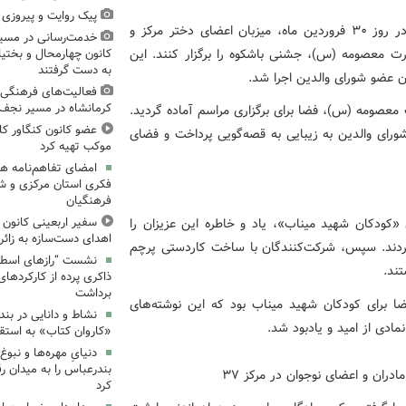
پیک روایت و پیروزی (۱۵)، میدان‌داری نوجوان
به گزارش اداره کل روابط عمومی استان تهران، مرکز ۳۷ در روز ۳۰ فروردین ماه، میزبان اعضای دختر مرکز و
خدمت‌رسانی در مسیر
رت معصومه (س)، جشنی باشکوه را برگزار کنند. این
کانون چهارمحال و بختیا
به دست گرفتند
ن عضو شورای والدین اجرا شد.
فعالیت‌های فرهنگی 
کرمانشاه در مسیر نجف ت
ت معصومه (س)، فضا برای برگزاری مراسم آماده گردید.
عضو کانون کنگاور کل
رای والدین به زیبایی به قصه‌گویی پرداخت و فضای
موکب تهیه کرد
امضای تفاهم‌نامه ه
فکری استان مرکزی و 
فرهنگیان
«کودکان شهید میناب»، یاد و خاطره این عزیزان را
سفیر اربعینی کانون ک
اهدای دست‌سازه به زائر
ز کردند. سپس، شرکت‌کنندگان با ساخت کاردستی پرچم
نشست “رازهای اسطوره
ند.
ذاکری پرده از کارکردهای
برداشت
عضا برای کودکان شهید میناب بود که این نوشته‌های
نشاط و دانایی در بند
مادی از امید و یادبود شد.
«کاروان کتاب» به استق
دنیایِ مهره‌ها و نبو
بندرعباس را به میدان ر
کرد