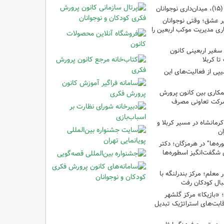
ان
 عشق؛ وقتی نوجوانان
ری مدیریت موکب اربعین را
سفیر اربعینی کانون
ا کربلا
یپی از فعالیت‌های این
مکاری بین کانون پرورش
شرکت تعاونی مصرف
رمانشاه در مسیر کربلا و
ان
‌ها” در هرمزگان؛ دکتر
 شگفت‌انگیز اسطوره‌ها
ر معلم؛ مرکز بندرلنگه با
بال کودکان رفت
غ؛ «بازیکا» مرکز گلشهر
قابت‌های استراتژیک تبدیل