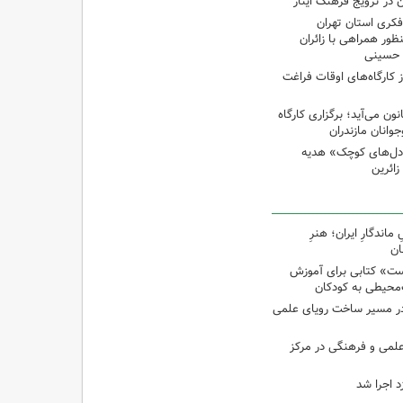
 در ترویج فرهنگ ایثار
کری استان تهران
ظور همراهی با زائران
ن حسینی
از کارگاه‌های اوقات فراغت
 می‌آید؛ برگزاری کارگاه
انان مازندران
دل‌های کوچک» هدیه
اندگارِ ایران؛ هنرِ
ان
ت» کتابی برای آموزش
محیطی به کودکان
در مسیر ساخت رویای علمی
 علمی و فرهنگی در مرکز
د اجرا شد