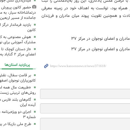
با گرفتن عکس یادگاری، این روز به‌یادماندنی را ثبت
میدان‌داری نسل جوان
حضور کانون پرورش ف
این برنامه که با حضور اعضای نوجوان مرکز ۳۷ نیز همراه بود، توانست به اهداف خود در زمینه معرفی
درتماشاخانه سیار، به من
 و همچنین تقویت پیوند میان مادران و فرزندان
جامانده از مسیر اربعی
بازدید فرماندار درگز 
کانون
هوش مصنوعی به کانون
مشترک آموزشی برای نوجو
«از دستان کوچک تا 
اعضای مرکز ۲ گناباد به زائرین
پربازدید استان‌ها
بر قامتِ سفال، نقشِ م
کانون‌یاران نوجوان اصفه
«طبیعت مال همه اس
روش‌های تربیتی زیست‌
گام‌های بلند فارس 
آینده ایران
اجرای دو ویژه‌برنامه
شماره ۳
طرح ملی بازیکا در یز