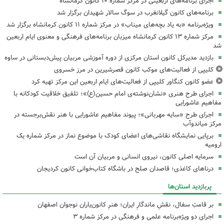
اجرای برنامه‌های اربعینی در مرکز شماره ۱۰ کانون کرمانشاه
برنامه‌های کانون گیلانغرب در سوگ سالار شهیدان برگزار شد
ویژه‌برنامه «به یاد بچه‌های میناب» در مرکز شماره ۱۱ کانون کرمانشاه برگزار شد
مرکز شماره ۱۳ کانون کرمانشاه میزبان برنامه‌های فرهنگی و معنوی ایام اربعین
شد
بازدید مدیرکل کانون استان مرکزی از دوره آموزشی مربیان پیش‌دبستانی در ساوه
کلیپی از فعالیت‌های موکب کانون قصرشیرین در مرز خسروی
عضو کانون کنگاور کلیپی از فعالیت‌های ایام اربعین این مرکز تهیه کرد
اجرای طرح هنری «نشان‌نوشته‌ی امام حسین(ع)»؛ تلفیق خلاقیت کودکانه با
مفاهیم عاشورایی
اجرای طرح «سایه مهربانی»؛ پیوند مفاهیم عاشورایی با هنر نقش‌برجسته در
مرکز میاندوآب
برپایی نمایشگاه نقاشی‌های اعضای کودک با موضوع نماز در مرکز شماره یک
ارومیه
سرمایه اصلی کانون، نیروی انسانی و مربیان آن است
درناهای کاغذی؛ قاصدان صلح در باشگاه کتاب‌خوانی کانون کردیجان
پربازدید استان‌ها
بر قامتِ سفال، نقشِ ماندگارِ ایران؛ هنرِ کانون‌یاران نوجوان اصفهان
اجرای دو ویژه‌برنامه علمی و فرهنگی در مرکز شماره ۳