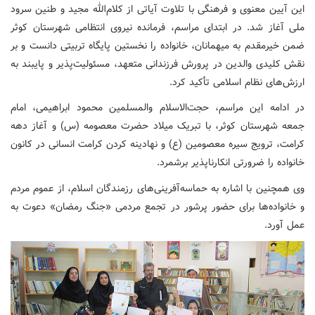
این آیین معنوی و فرهنگی با تلاوت آیاتی از کلام‌الله مجید و طنین سرود
ملی آغاز شد. در ابتدای مراسم، فرمانده نیروی انتظامی شهرستان کوثر
ضمن خیرمقدم به میهمانان، خانواده را نخستین پایگاه تربیتی دانست و بر
نقش کلیدی والدین در پرورش فرزندانی متعهد، مسئولیت‌پذیر و پایبند به
ارزش‌های نظام اسلامی تأکید کرد.
در ادامه این مراسم، حجت‌الاسلام والمسلمین محمود ابراهیمی، امام
جمعه شهرستان کوثر، با تبریک میلاد حضرت معصومه (س) و آغاز دهه
کرامت، ترویج سیره معصومین (ع) و نهادینه کردن کرامت انسانی در کانون
خانواده را ضرورتی انکارناپذیر برشمرد.
وی همچنین با اشاره به حماسه‌آفرینی‌های رزمندگان اسلام، از عموم مردم
و خانواده‌ها برای حضور پرشور در تجمع مردمی «جنگ رمضان» دعوت به
عمل آورد.