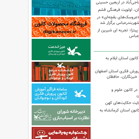
اجی‌آباد در اربعین حسینی
کان، اولویت فرهنگی قشم
«عروسک‌های بقچه‌ای» در
شهربندرعباس برگزار شد
تزا؛ تجربه ای شیرین از
رعباس
انون استان ایلام به
پرورش فکری استان اصفهان
 خبرنگاران، حافظان
ر کانون علوم و
ن
وایت حکایت‌های کهن
انون استان کرمانشاه به