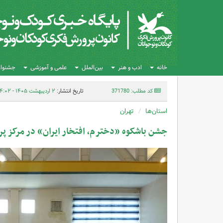
خانه
ادب و هنر
بین‌الملل
علمی و آموزشی
جشنواره
کد مطلب: 371780
تاریخ انتشار:
۲ اردیبهشت ۱۴۰۵ - ۱۴:۰۲
استان‌ها
تهران
جشن باشکوه «دخترم، افتخار ایران» در مرکز پ