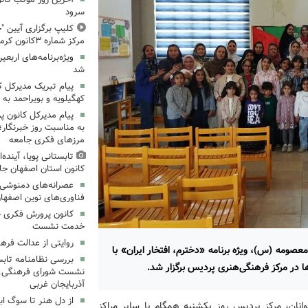
سرود
کلیپ برگزاری آیین "چ
مرکز شماره ۳کانون کرمانشاه
ویژه‌برنامه‌های اربعی
شد
پیام تبریک مدیرکل 
کهگیلویه و بویراحمد به 
پیام مدیرکل کانون 
به مناسبت روز خبرنگار؛
مرزهای فکری جامعه
تابستانی پویا، آینده
کانون استان اصفهان جا
عصرانه‌های دمنوشی د
فناوری‌های نوین اصفها
کانون پرورش فکری خ
خدمت نشست
روایتی از عدالت فره
صومه (س)، ویژه برنامه «دخترم، افتخار ایران» با
بررسی نظامنامه تابس
نشست شورای فرهنگی، ه
آذربایجان غربی
از دل هنر تا سوگ اب
نان، مرکز پردیس روز یکشنبه همگام با سایر مراکز