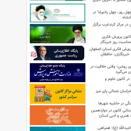
هل روز، چهل یادوراه" در
ن در مرکز کرندغرب برگزار
کانون پرورش فکری
مناسبت روز خبرنگار
پرورش فکری استان اصفهان
 خبرنگاران، حافظان
‌ای روشن؛ وقتی خلاقیت در
ن می‌گیرد
ر کانون علوم و
ن
راسان شمالی پای میز
نگی در حاشیه شهرها
تانی کانون در دوازدهمین
نری و ادبی استان
اعبدالله (ع)؛ همراهی