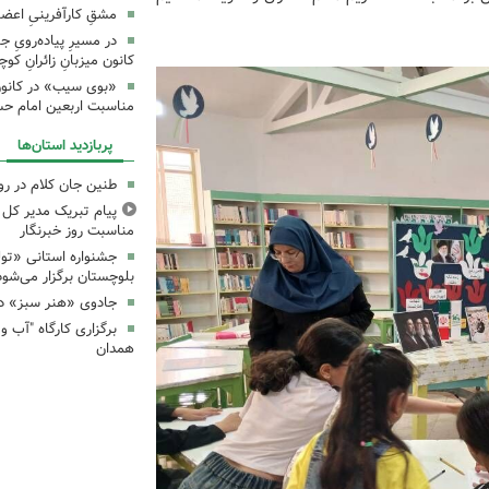
مشقِ کارآفرینیِ اعضا
در مسیرِ پیاده‌رویِ 
کانون میزبانِ زائرانِ ک
«بوی سیب» در کانون
مناسبت اربعین امام ح
پربازدید استان‌ها
طنین جان کلام در ر
پیام تبریک مدیر کل ک
مناسبت روز خبرنگار
جشنواره استانی «تو
بلوچستان برگزار می‌شود
جادوی «هنر سبز» در
همدان