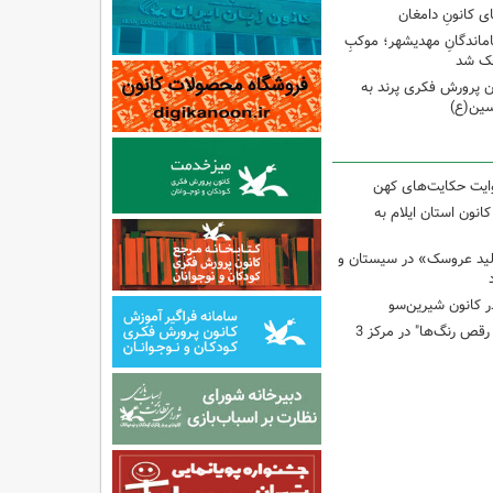
ی کانونِ دامغان
جاماندگانِ مهدیشهر؛ موکبِ
وچک شد
 پرورش فکری پرند به
سین(ع)
وایت حکایت‌های کهن
انون استان ایلام به
لید عروسک» در سیستان و
 کانون شیرین‌سو
برگزاری کارگاه "آب و رقص رنگ‌ها" در مرکز 3