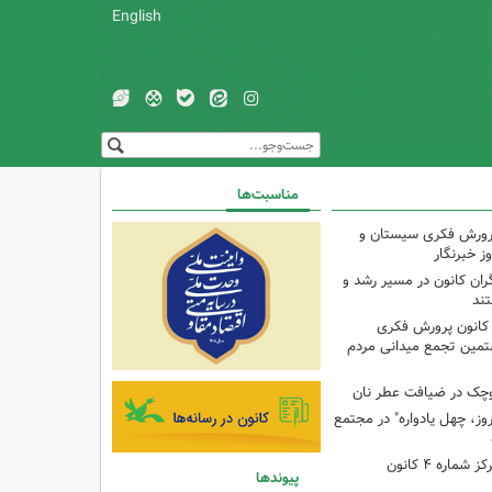
English
مناسبت‌ها
پرورش فکری سیستان و
ز خبرنگار
ران کانون در مسیر رشد و
تند
 کانون پرورش فکری
تمین تجمع میدانی مردم
وچک در ضیافت عطر نان
وز، چهل یادواره" در مجتمع
برنامه با مادران در مرکز شماره ۴ کانون
پیوندها