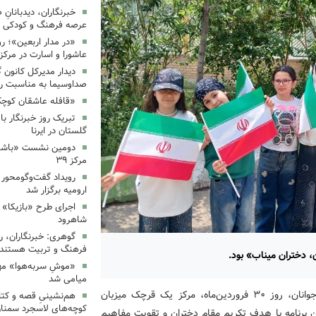
خبرنگاران، دیدبانانِ 
عرصه فرهنگ و کودکی 
«در مدار اربعین»؛ رو
عاشورا و اسارت در مرکز ۳۵
دیدار مدیرکل کانون 
صداوسیما به مناسبت رو
«قافله عاشقان کوچک» د
تبریک روز خبرنگار ب
گلستان در ایرنا
دومین نشست «باشگاه
مرکز ۳۹
رویداد گفت‌وگومحور «
ارومیه برگزار شد
اجرای طرح «بازیکا» 
شاهرود
گوهری: خبرنگاران، ر
فرهنگ و تربیت هستند.
ن، دختران میناب» بود.
«موشِ سربه‌هوا» مهم
میامی شد
به گزارش روابط عمومی کانون پرورش فکری کودکان و نوجوانان، روز ۳۰ فروردین‌ماه، مرکز یک قرچک میزبان
هم‌نشینیِ قصه و کتا
کوچه‌های لاسجرد سمنا
 این برنامه با هدف تکریم مقام دختران و تقویت مفاهیم