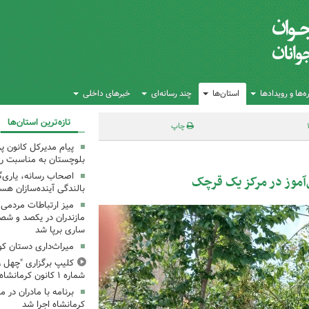
‌ها و رویدادها
استان‌ها
چند رسانه‌ای
خبرهای داخلی
تازه‌ترین استان‌ها
چاپ
پیام مدیرکل کانون 
بلوچستان به مناسبت رو
اصحاب رسانه، یاری‌گ
آموز در مرکز یک قرچک
بالندگی آینده‌سازان هس
میز ارتباطات مردمی
مازندران در یکصد و شص
ساری برپا شد
میراث‌داری دستان ک
کلیپ برگزاری "چهل ر
شماره ۱ کانون کرمانشاه
کرمانشاه اجرا شد