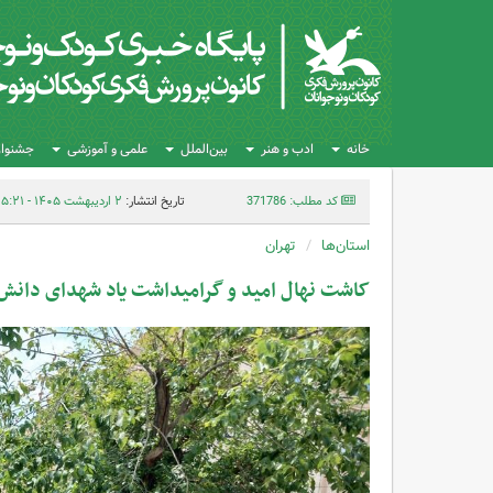
خانه
ادب و هنر
بین‌الملل
علمی و آموزشی
جشنواره
کد مطلب: 371786
تاریخ انتشار:
۲ اردیبهشت ۱۴۰۵ - ۱۵:۲۱
استان‌ها
تهران
کاشت نهال امید و گرامیداشت یاد شهدای دانش‌