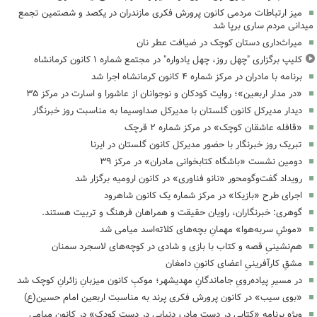
میز ارتباطات مردمی کانون پرورش فکری مازندران در یکصد و شصتمین تجمع
میدانی مردم ساری برپا شد
میراث‌داری دستان کوچک در ضیافت عطر نان
کلیپ برگزاری "چهل روز، چهل یادواره" در مجتمع شماره ۱ کانون کرمانشاه
برنامه با مادران در مرکز شماره ۴ کانون کرمانشاه اجرا شد
«در مدار اربعین»؛ روایت کودکان و نوجوانان از عاشورا و اسارت در مرکز ۳۵
دیدار مدیرکل کانون گلستان با مدیرکل صداوسیما به مناسبت روز خبرنگار
«قافله عاشقان کوچک» در مرکز شماره ۲ قرچک
تبریک روز خبرنگار با حضور مدیرکل کانون گلستان در ایرنا
دومین نشست «باشگاه کتابخوانی مادران» در مرکز ۳۹
رویداد گفت‌وگومحور «نانو فناوری» در کانون ارومیه برگزار شد
اجرای طرح «بازیکا» در مرکز شماره یک کانون شاهرود
گوهری: خبرنگاران، راویان حقیقت و همراهان فرهنگ و تربیت هستند.
«موشِ سربه‌هوا» مهمانِ بچه‌های کلاته‌اسد میامی شد
هم‌نشینیِ قصه و کتاب با بازی و شادی در کوچه‌های لاسجرد سمنان
مشقِ کارآفرینیِ اعضای کانونِ دامغان
در مسیرِ پیاده‌رویِ جاماندگانِ مهدیشهر؛ موکبِ کانون میزبانِ زائرانِ کوچک شد
«بوی سیب» در کانون پرورش فکری پرند به مناسبت اربعین امام حسین(ع)
ویژه برنامه «کتابی در دست مادر، دنیایی در دست کودک» در کانون میامی