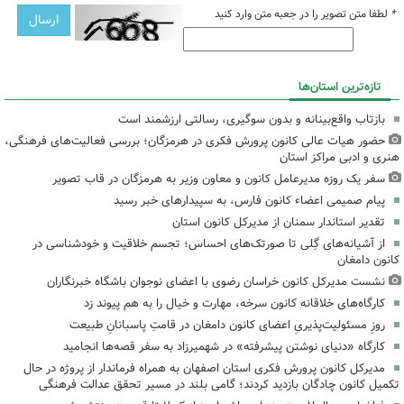
*
لطفا متن تصویر را در جعبه متن وارد کنید
تازه‌ترین استان‌ها
بازتاب واقع‌بینانه و بدون سوگیری، رسالتی ارزشمند است
حضور هیات عالی کانون پرورش فکری در هرمزگان؛ بررسی فعالیت‌های فرهنگی،
هنری و ادبی مراکز استان
سفر یک روزه مدیرعامل کانون و معاون وزیر به هرمزگان در قاب تصویر
پیام صمیمی اعضاء کانون فارس، به سپیدارهای خبر رسید
تقدیر استاندار سمنان از مدیرکل کانون استان
از آشیانه‌های گِلی تا صورتک‌های احساس؛ تجسم خلاقیت و خودشناسی در
کانون دامغان
نشست مدیرکل کانون خراسان رضوی با اعضای نوجوان باشگاه خبرنگاران
کارگاه‌های خلاقانه کانون سرخه، مهارت و خیال را به هم پیوند زد
روزِ مسئولیت‌پذیریِ اعضای کانون دامغان در قامتِ پاسبانانِ طبیعت
کارگاه «دنیای نوشتن پیشرفته» در شهمیرزاد به سفر قصه‌ها انجامید
مدیرکل کانون پرورش فکری استان اصفهان به همراه فرماندار از پروژه در حال
تکمیل کانون چادگان بازدید کردند؛ گامی بلند در مسیر تحقق عدالت فرهنگی