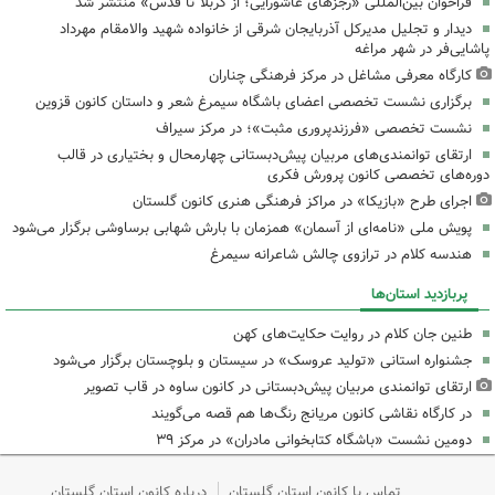
فراخوان بین‌المللی «رجزهای عاشورایی؛ از کربلا تا قدس» منتشر شد
دیدار و تجلیل مدیرکل آذربایجان شرقی از خانواده شهید والامقام مهرداد
پاشایی‌فر در شهر مراغه
کارگاه معرفی مشاغل در مرکز فرهنگی چناران
برگزاری نشست تخصصی اعضای باشگاه سیمرغ شعر و داستان کانون قزوین
نشست تخصصی «فرزندپروری مثبت»؛ در مرکز سیراف
ارتقای توانمندی‌های مربیان پیش‌دبستانی چهارمحال و بختیاری در قالب
دوره‌های تخصصی کانون پرورش فکری
اجرای طرح «بازیکا» در مراکز فرهنگی هنری کانون گلستان
پویش ملی «نامه‌ای از آسمان» همزمان با بارش شهابی برساوشی برگزار می‌شود
هندسه کلام در ترازوی چالش شاعرانه سیمرغ
پربازدید استان‌ها
طنین جان کلام در روایت حکایت‌های کهن
جشنواره استانی «تولید عروسک» در سیستان و بلوچستان برگزار می‌شود
ارتقای توانمندی مربیان پیش‌دبستانی در کانون ساوه در قاب تصویر
در کارگاه نقاشی کانون مریانج رنگ‌ها هم قصه می‌گویند
دومین نشست «باشگاه کتابخوانی مادران» در مرکز ۳۹
تماس با کانون استان گلستان
درباره کانون استان گلستان