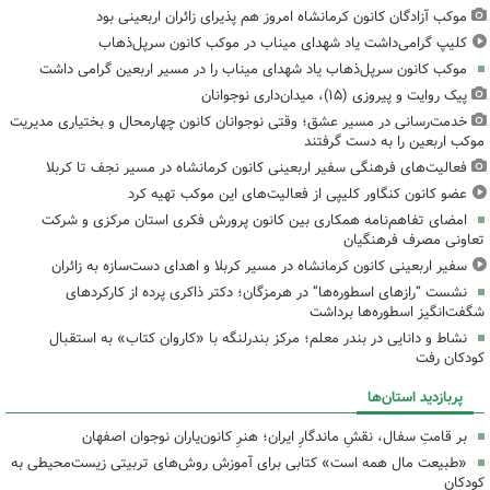
موکب آزادگان کانون کرمانشاه امروز هم پذیرای زائران اربعینی بود
کلیپ گرامی‌داشت یاد شهدای میناب در موکب کانون سرپل‌ذهاب
موکب کانون سرپل‌ذهاب یاد شهدای میناب را در مسیر اربعین گرامی داشت
پیک روایت و پیروزی (۱۵)، میدان‌داری نوجوانان
خدمت‌رسانی در مسیر عشق؛ وقتی نوجوانان کانون چهارمحال و بختیاری مدیریت
موکب اربعین را به دست گرفتند
فعالیت‌های فرهنگی سفیر اربعینی کانون کرمانشاه در مسیر نجف تا کربلا
عضو کانون کنگاور کلیپی از فعالیت‌های این موکب تهیه کرد
امضای تفاهم‌نامه همکاری بین کانون پرورش فکری استان مرکزی و شرکت
تعاونی مصرف فرهنگیان
سفیر اربعینی کانون کرمانشاه در مسیر کربلا و اهدای دست‌سازه به زائران
نشست “رازهای اسطوره‌ها” در هرمزگان؛ دکتر ذاکری پرده از کارکردهای
شگفت‌انگیز اسطوره‌ها برداشت
نشاط و دانایی در بندر معلم؛ مرکز بندرلنگه با «کاروان کتاب» به استقبال
کودکان رفت
پربازدید استان‌ها
بر قامتِ سفال، نقشِ ماندگارِ ایران؛ هنرِ کانون‌یاران نوجوان اصفهان
«طبیعت مال همه است» کتابی برای آموزش روش‌های تربیتی زیست‌محیطی به
کودکان